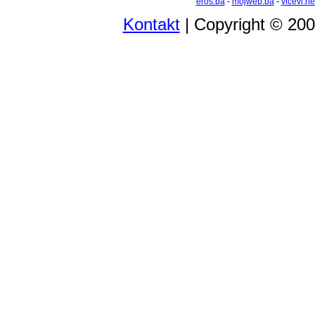
eros.ba
-
mojweb.ba
-
vicevi.ne
Kontakt
| Copyright © 20