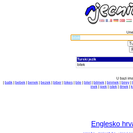
Unes
Turski jezik
bitek
U bazi ima
|
batik
|
bebek
|
benek
|
bezek
|
biber
|
bikes
|
bile
|
bilet
|
bilmek
|
binmek
|
birey
|
inek
|
ipek
|
istek
|
itmek
|
k
Englesko hrva