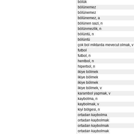
bölük
bölünemez
bölünemez
bölünemez, a
bölünen sazi, n
bölünmezlik, n
bölüntü, n
bölüntü
çok bol miktarda mevecut olmak, v
futbol
futbol, n
hentbol, n
hiperbol, n
ikiye bölmek
ikiye bölmek
ikiye bölmek
ikiye bölmek, v
karambol yapmak, v
kaybolma, n
kaybolmak, v
kiyi bölgesi, n
ortadan kaybolma
ortadan kaybolmak
ortadan kaybolmak
ortadan kaybolmak