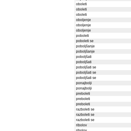
oboleti
oboleti
oboleti
oboljenje
oboljenje
oboljenje
poboleti
poboleti se
poboljšanje
poboljšanje
poboljšati
poboljšati
poboljšati se
poboljšati se
poboljšati se
ponajbolji
ponajbolji
preboleti
preboleti
preboleti
razboleti se
razboleti se
razboleti se
ribolov
ribolov