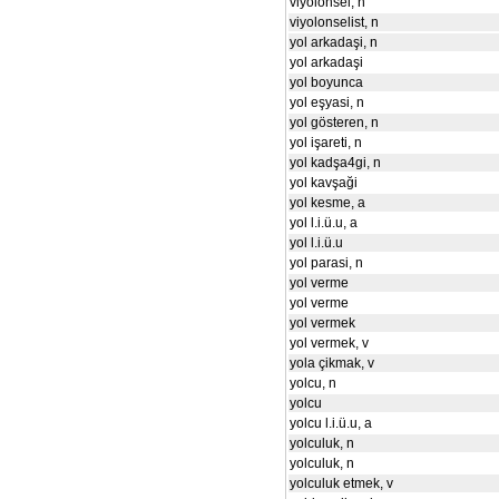
viyolonsel, n
viyolonselist, n
yol arkadaşi, n
yol arkadaşi
yol boyunca
yol eşyasi, n
yol gösteren, n
yol işareti, n
yol kadşa4gi, n
yol kavşaği
yol kesme, a
yol l.i.ü.u, a
yol l.i.ü.u
yol parasi, n
yol verme
yol verme
yol vermek
yol vermek, v
yola çikmak, v
yolcu, n
yolcu
yolcu l.i.ü.u, a
yolculuk, n
yolculuk, n
yolculuk etmek, v