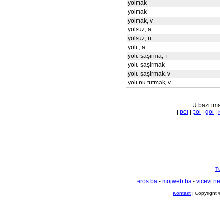
yolmak
yolmak
yolmak, v
yolsuz, a
yolsuz, n
yolu, a
yolu şaşirma, n
yolu şaşirmak
yolu şaşirmak, v
yolunu tutmak, v
U bazi ima
|
bol
|
pol
|
gol
|
Tu
eros.ba
-
mojweb.ba
-
vicevi.ne
Kontakt
| Copyright