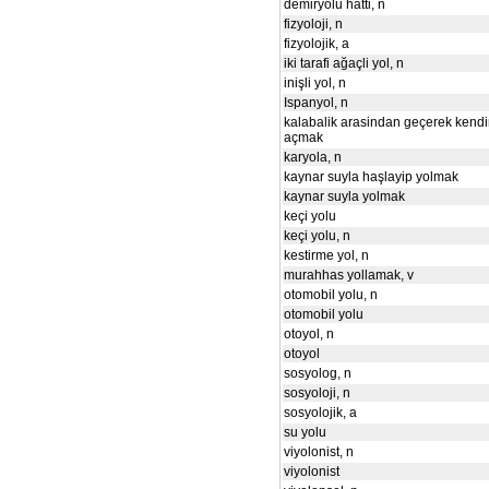
demiryolu hatti, n
fizyoloji, n
fizyolojik, a
iki tarafi ağaçli yol, n
inişli yol, n
Ispanyol, n
kalabalik arasindan geçerek kendi
açmak
karyola, n
kaynar suyla haşlayip yolmak
kaynar suyla yolmak
keçi yolu
keçi yolu, n
kestirme yol, n
murahhas yollamak, v
otomobil yolu, n
otomobil yolu
otoyol, n
otoyol
sosyolog, n
sosyoloji, n
sosyolojik, a
su yolu
viyolonist, n
viyolonist