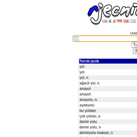
Unes
Turski jezik
yol
yol
yol, n
ağacli yol, n.
anayol
anayol
anayolu, n.
ayakyolu
bu yoldan
çok yolulu, a
demir yolu
demir yolu, n
demiryolu makasi, n