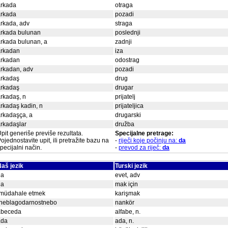
arkada
otraga
arkada
pozadi
rkada, adv
straga
arkada bulunan
poslednji
rkada bulunan, a
zadnji
arkadan
iza
arkadan
odostrag
rkadan, adv
pozadi
arkadaş
drug
arkadaş
drugar
rkadaş, n
prijatelj
rkadaş kadin, n
prijateljica
rkadaşça, a
drugarski
rkadaşlar
družba
pit generiše previše rezultata.
Specijalne pretrage:
ojednostavite upit, ili pretražite bazu na
-
riječi koje počinju na:
da
pecijalni način.
-
prevod za riječ:
da
aš jezik
Turski jezik
da
evet, adv
da
mak için
"müdahale etmek
karişmak
"neblagodarnostnebo
nankör
abeceda
alfabe, n.
ada
ada, n.