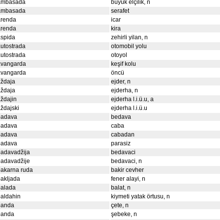
ambasada
büyük elçilik, n
ambasada
serafet
arenda
icar
arenda
kira
aspida
zehirli yilan, n
utostrada
otomobil yolu
utostrada
otoyol
avangarda
keşif kolu
avangarda
öncü
aždaja
ejder, n
aždaja
ejderha, n
ždajin
ejderha l.i.ü.u, a
ždajski
ejderha l.i.ü.u
badava
bedava
badava
caba
badava
cabadan
badava
parasiz
badavadžija
bedavaci
badavadžije
bedavaci, n
bakarna ruda
bakir cevher
akljada
fener alayi, n
balada
balat, n
aldahin
kiymeti yatak örtusu, n
banda
çete, n
banda
şebeke, n