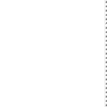
a
a
A
a
a
a
a
a
a
a
a
a
a
a
a
a
a
a