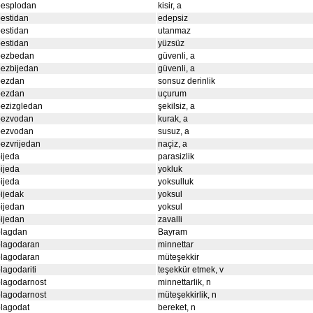
besplodan
kisir, a
estidan
edepsiz
estidan
utanmaz
estidan
yüzsüz
bezbedan
güvenli, a
bezbijedan
güvenli, a
bezdan
sonsuz derinlik
bezdan
uçurum
bezizgledan
şekilsiz, a
bezvodan
kurak, a
bezvodan
susuz, a
ezvrijedan
naçiz, a
ijeda
parasizlik
ijeda
yokluk
ijeda
yoksulluk
ijedak
yoksul
ijedan
yoksul
ijedan
zavalli
blagdan
Bayram
blagodaran
minnettar
blagodaran
müteşekkir
lagodariti
teşekkür etmek, v
lagodarnost
minnettarlik, n
lagodarnost
müteşekkirlik, n
lagodat
bereket, n