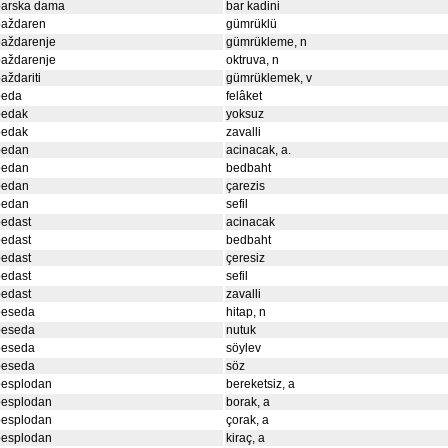
barska dama
bar kadini
baždaren
gümrüklü
baždarenje
gümrükleme, n
baždarenje
oktruva, n
aždariti
gümrüklemek, v
beda
felâket
bedak
yoksuz
bedak
zavalli
bedan
acinacak, a.
bedan
bedbaht
bedan
çarezis
bedan
sefil
bedast
acinacak
bedast
bedbaht
bedast
çeresiz
bedast
sefil
bedast
zavalli
beseda
hitap, n
beseda
nutuk
beseda
söylev
beseda
söz
besplodan
bereketsiz, a
besplodan
borak, a
besplodan
çorak, a
besplodan
kiraç, a