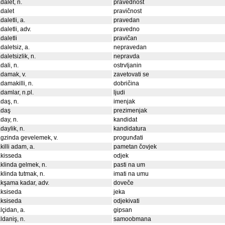
dalet, n.
pravednost
dalet
pravičnost
daletli, a.
pravedan
daletli, adv.
pravedno
daletli
pravičan
daletsiz, a.
nepravedan
daletsizlik, n.
nepravda
dali, n.
ostrvljanin
damak, v.
zavetovati se
damakilli, n.
dobričina
damlar, n.pl.
ljudi
daş, n.
imenjak
adaş
prezimenjak
day, n.
kandidat
daylik, n.
kandidatura
gzinda gevelemek, v.
progunđati
killi adam, a.
pametan čovjek
akisseda
odjek
klinda gelmek, n.
pasti na um
klinda tutmak, n.
imati na umu
kşama kadar, adv.
doveče
aksiseda
jeka
aksiseda
odjekivati
lçidan, a.
gipsan
ldaniş, n.
samoobmana