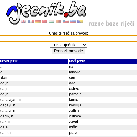
Unesite riječ za prevod:
urski jezik
Naš jezik
da
na
da
takođe
..dan
sem
da, n.
ada
da, n.
ostrvo
da, n.
parcela
da tavşani, n.
kunić
daçayi, n.
kadulja
daçayi, n.
žalfija
dacik, n.
ostrvce
dak, n.
zavet
adale
mišić
dalet, n.
pravda