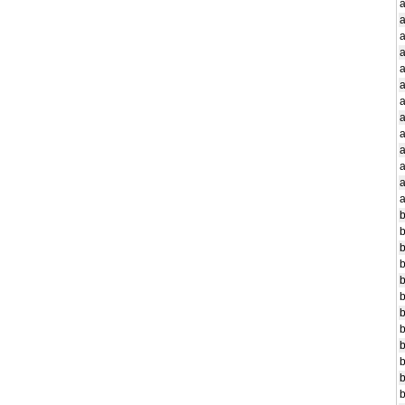
a
a
a
a
b
b