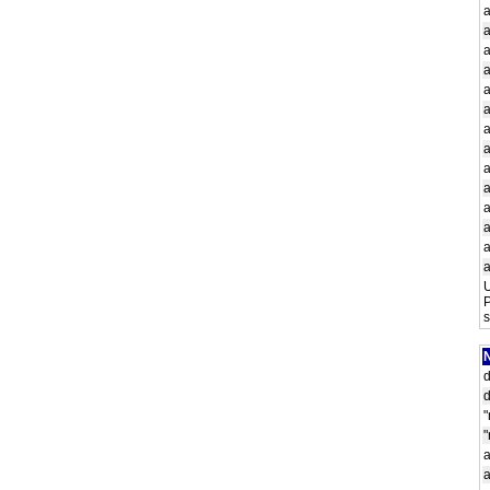
a
a
a
a
a
a
a
U
P
s
N