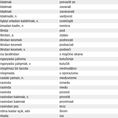
aldatmak
prevariti se
aldatmak
zavarati
aldatmak
zavaravati
ldatmalik, n.
varljivost
lişkiyi ortadan kaldirmak, v.
izobičajiti
lmadan kadin, n
nemica
ltinda
pod
ltindan, a.
zlatan
ltindan kesmek
podrezati
ltindan kesmek
podsećati
ltindan kesmek, v.
podseći
na tarafindan
s majčine strane
angaryada çalisma
kulučenje
ngaryada çalişmak, v.
kulučiti
nlaşilmaz bir tarzda
neshvatljivo
anlaşmada
u sporazumu
radaki yaman, n.
međuvreme
rasinda
između
rasinda
među
rasinda
posred
rasindan bakmak, v.
proviriti
arasindan bakmak
provirivati
rasindan prp.
kroz
rdina kadar açik, adv
širom
arkada
iza