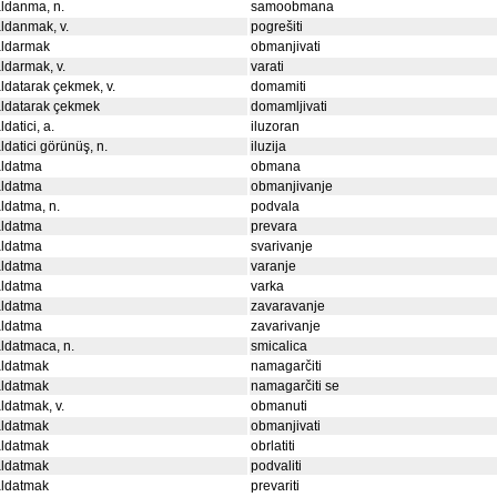
ldanma, n.
samoobmana
ldanmak, v.
pogrešiti
aldarmak
obmanjivati
ldarmak, v.
varati
ldatarak çekmek, v.
domamiti
ldatarak çekmek
domamljivati
ldatici, a.
iluzoran
ldatici görünüş, n.
iluzija
aldatma
obmana
aldatma
obmanjivanje
ldatma, n.
podvala
aldatma
prevara
aldatma
svarivanje
aldatma
varanje
aldatma
varka
aldatma
zavaravanje
aldatma
zavarivanje
ldatmaca, n.
smicalica
aldatmak
namagarčiti
aldatmak
namagarčiti se
ldatmak, v.
obmanuti
aldatmak
obmanjivati
aldatmak
obrlatiti
aldatmak
podvaliti
aldatmak
prevariti