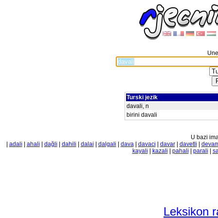
Unes
Turski jezik
davali, n
birini davali
U bazi ima
|
adali
|
ahali
|
dağli
|
dahili
|
dalai
|
dalgali
|
dava
|
davaci
|
davar
|
davetli
|
devam
kayali
|
kazali
|
pahali
|
parali
|
sa
Leksikon r