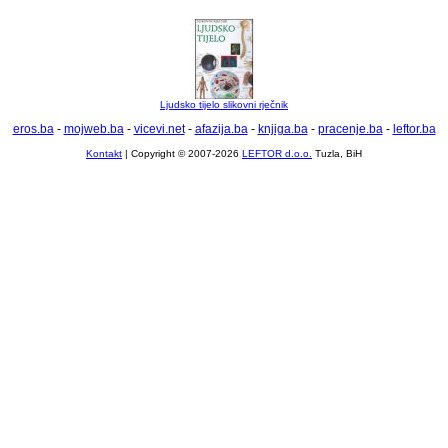
Ljudsko tijelo slikovni rječnik
eros.ba
-
mojweb.ba
-
vicevi.net
-
afazija.ba
-
knjiga.ba
-
pracenje.ba
-
leftor.ba
Kontakt
| Copyright © 2007-2026
LEFTOR d.o.o.
Tuzla, BiH