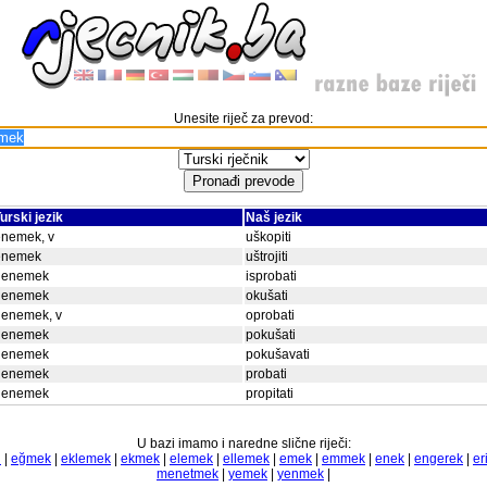
Unesite riječ za prevod:
urski jezik
Naš jezik
enemek, v
uškopiti
enemek
uštrojiti
denemek
isprobati
denemek
okušati
denemek, v
oprobati
denemek
pokušati
denemek
pokušavati
denemek
probati
denemek
propitati
U bazi imamo i naredne slične riječi:
n
|
eğmek
|
eklemek
|
ekmek
|
elemek
|
ellemek
|
emek
|
emmek
|
enek
|
engerek
|
er
menetmek
|
yemek
|
yenmek
|