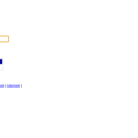
mek
|
istemek
|