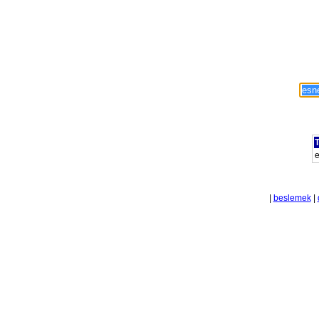
T
|
beslemek
|