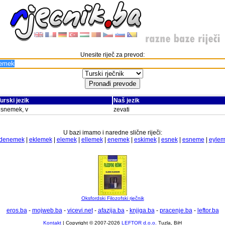
Unesite riječ za prevod:
urski jezik
Naš jezik
esnemek, v
zevati
U bazi imamo i naredne slične riječi:
denemek
|
eklemek
|
elemek
|
ellemek
|
enemek
|
eskimek
|
esnek
|
esneme
|
eyle
Oksfordski Filozofski rječnik
eros.ba
-
mojweb.ba
-
vicevi.net
-
afazija.ba
-
knjiga.ba
-
pracenje.ba
-
leftor.ba
Kontakt
| Copyright © 2007-2026
LEFTOR d.o.o.
Tuzla, BiH