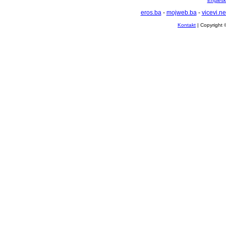
Englesko
eros.ba
-
mojweb.ba
-
vicevi.ne
Kontakt
| Copyright