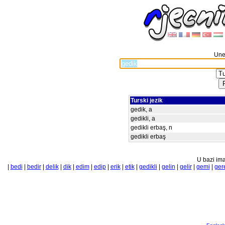
Unes
Turski jezik
gedik, a
gedikli, a
gedikli erbaş, n
gedikli erbaş
U bazi ima
|
bedi
|
bedir
|
delik
|
dik
|
edim
|
edip
|
erik
|
etik
|
gedikli
|
gelin
|
gelir
|
gemi
|
ger