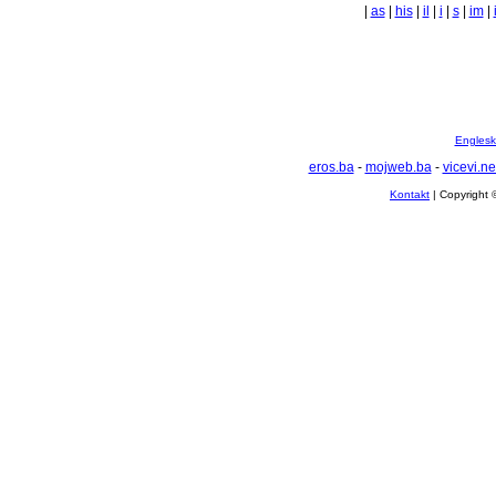
|
as
|
his
|
il
|
i
|
s
|
im
|
Englesko
eros.ba
-
mojweb.ba
-
vicevi.ne
Kontakt
| Copyright