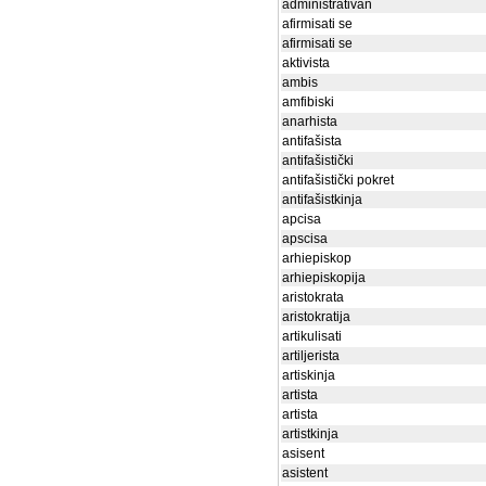
administrativan
afirmisati se
afirmisati se
aktivista
ambis
amfibiski
anarhista
antifašista
antifašistički
antifašistički pokret
antifašistkinja
apcisa
apscisa
arhiepiskop
arhiepiskopija
aristokrata
aristokratija
artikulisati
artiljerista
artiskinja
artista
artista
artistkinja
asisent
asistent