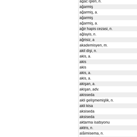
ağac işleri, n.
ağarmiş
ağarmiş, a.
ağarmiş
ağarmiş, a.
ağir hapis cezasi, n.
ağlayis, n.
ağrisiz, a
akademisyen, m.
akil dişi, n.
akis, a.
akis
akis
akis, a.
akis, a.
akişan, a.
akişan, adv.
akisseda
akli gelişmemişlik, n.
akli kisa
aksiseda
aksiseda
aktarma isatsyonu
aktris, n.
alâimisema, n.