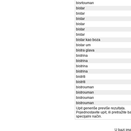
bisrtouman
bistar
bistar
bistar
bistar
bistar
bistar
bistar kao boza
bistar um
bistra glava
bistrina
bistrina
bistrina
bistrina
bistriti
bistriti
bistrouman
bistrouman
bistrouman
bistrouman
Upit generiše previše rezultata.
Pojednostavite upit, ili pretražite 
specijalni način.
U bazi ima