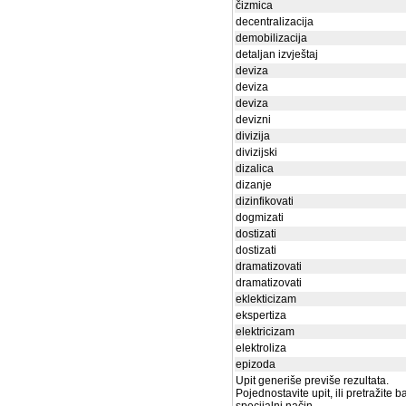
čizmica
decentralizacija
demobilizacija
detaljan izvještaj
deviza
deviza
deviza
devizni
divizija
divizijski
dizalica
dizanje
dizinfikovati
dogmizati
dostizati
dostizati
dramatizovati
dramatizovati
eklekticizam
ekspertiza
elektricizam
elektroliza
epizoda
Upit generiše previše rezultata.
Pojednostavite upit, ili pretražite 