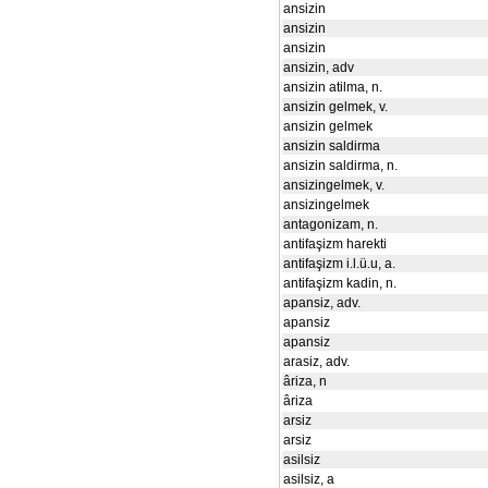
ansizin
ansizin
ansizin
ansizin, adv
ansizin atilma, n.
ansizin gelmek, v.
ansizin gelmek
ansizin saldirma
ansizin saldirma, n.
ansizingelmek, v.
ansizingelmek
antagonizam, n.
antifaşizm harekti
antifaşizm i.l.ü.u, a.
antifaşizm kadin, n.
apansiz, adv.
apansiz
apansiz
arasiz, adv.
âriza, n
âriza
arsiz
arsiz
asilsiz
asilsiz, a