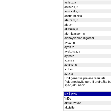
asilsiz, a
asilsizik, n
aşiri - titiz, n
askeri mizika
ateizam, n
ateizm
atletizm, n
atomizasyon, n
av hayvanlari izgarasi
avize, n
ayak izi
ayakbisiz, a
ayipsiz
azarsiz
aziksiz, a
aziksiz
aziz, a
Upit generiše previše rezultata.
Pojednostavite upit, ili pretražite 
specijalni način.
Naš jezik
"niže
aktuelizovati
akviziter