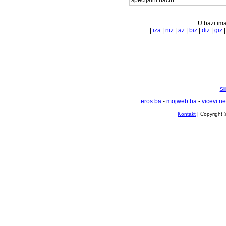
specijalni način.
U bazi ima
|
iza
|
niz
|
az
|
biz
|
diz
|
giz
Sl
eros.ba
-
mojweb.ba
-
vicevi.ne
Kontakt
| Copyright