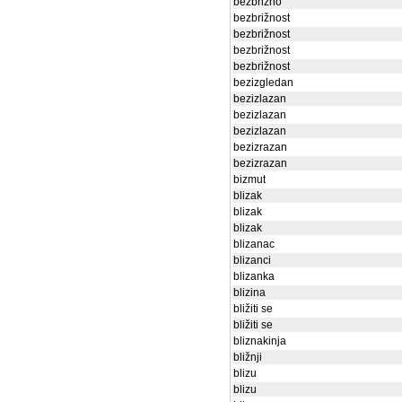
bezbrižno
bezbrižnost
bezbrižnost
bezbrižnost
bezbrižnost
bezizgledan
bezizlazan
bezizlazan
bezizlazan
bezizrazan
bezizrazan
bizmut
blizak
blizak
blizak
blizanac
blizanci
blizanka
blizina
bližiti se
bližiti se
bliznakinja
bližnji
blizu
blizu