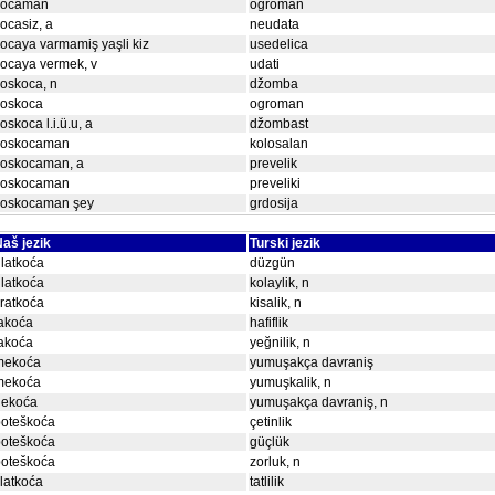
kocaman
ogroman
ocasiz, a
neudata
ocaya varmamiş yaşli kiz
usedelica
ocaya vermek, v
udati
oskoca, n
džomba
koskoca
ogroman
oskoca l.i.ü.u, a
džombast
koskocaman
kolosalan
koskocaman, a
prevelik
koskocaman
preveliki
koskocaman şey
grdosija
aš jezik
Turski jezik
latkoća
düzgün
latkoća
kolaylik, n
ratkoća
kisalik, n
akoća
hafiflik
akoća
yeğnilik, n
mekoća
yumuşakça davraniş
mekoća
yumuşkalik, n
nekoća
yumuşakça davraniş, n
poteškoća
çetinlik
poteškoća
güçlük
poteškoća
zorluk, n
latkoća
tatlilik