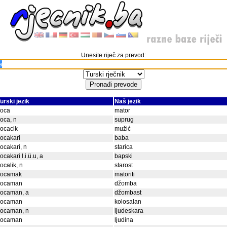
Unesite riječ za prevod:
urski jezik
Naš jezik
koca
mator
oca, n
suprug
ocacik
mužić
ocakari
baba
ocakari, n
starica
ocakari l.i.ü.u, a
bapski
ocalik, n
starost
kocamak
matoriti
kocaman
džomba
kocaman, a
džombast
kocaman
kolosalan
kocaman, n
ljudeskara
kocaman
ljudina