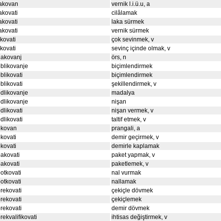
lakovan
vernik l.i.ü.u, a
akovati
cilâlamak
akovati
laka sürmek
akovati
vernik sürmek
ikovati
çok sevinmek, v
ikovati
sevinç içinde olmak, v
nakovanj
örs, n
blikovanje
biçimlendirmek
blikovati
biçimlendirmek
blikovati
şekillendirmek, v
dlikovanje
madalya
dlikovanje
nişan
dlikovati
nişan vermek, v
dlikovati
taltif etmek, v
okovan
prangali, a
kovati
demir geçirmek, v
kovati
demirle kaplamak
akovati
paket yapmak, v
akovati
paketlemek, v
otkovati
nal vurmak
otkovati
nallamak
rekovati
çekiçle dövmek
rekovati
çekiçlemek
rekovati
demir dövmek
rekvalifikovati
ihtisas değiştirmek, v