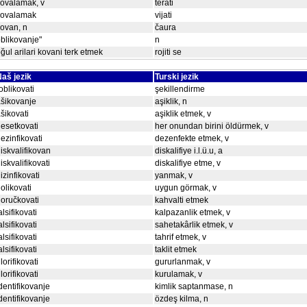
ovalamak, v
terati
kovalamak
vijati
ovan, n
čaura
blikovanje"
n
ğul arilari kovani terk etmek
rojiti se
aš jezik
Turski jezik
oblikovati
şekillendirme
šikovanje
aşiklik, n
šikovati
aşiklik etmek, v
esetkovati
her onundan birini öldürmek, v
ezinfikovati
dezenfekte etmek, v
iskvalifikovan
diskalifiye i.l.ü.u, a
iskvalifikovati
diskalifiye etme, v
izinfikovati
yanmak, v
olikovati
uygun görmak, v
oručkovati
kahvalti etmek
alsifikovati
kalpazanlik etmek, v
alsifikovati
sahetakârlik etmek, v
alsifikovati
tahrif etmek, v
alsifikovati
taklit etmek
lorifikovati
gururlanmak, v
lorifikovati
kurulamak, v
dentifikovanje
kimlik saptanmase, n
dentifikovanje
özdeş kilma, n