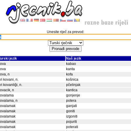
Unesite riječ za prevod:
urski jezik
Naš jezik
kova
kabao
kova
kanta
ova, n
kofa
ri kovani, n.
košnica
ri kovanliği, n.
pčelinjak
ovacik, n
kantica
kovalama
gonjenje
ovalama, n
potera
kovalamak
ganjati
kovalamak
goniti
kovalamak
izgoniti
kovalamak
pojuriti
kovalamak
poterati