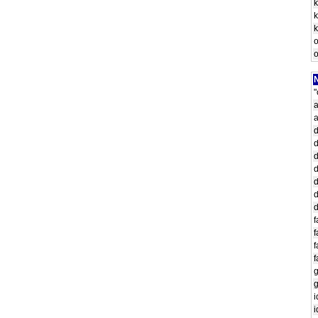
k
k
o
o
N
"
a
a
d
d
d
d
d
d
d
f
f
f
f
g
g
i
i