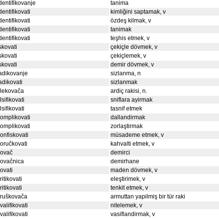
dentifikovanje
tanima
dentifikovati
kimliğini saptamak, v
dentifikovati
özdeş kilmak, v
dentifikovati
tanimak
dentifikovati
teşhis etmek, v
skovati
çekiçle dövmek, v
skovati
çekiçlemek, v
skovati
demir dövmek, v
adikovanje
sizlanma, n
adikovati
sizlanmak
klekovača
ardiç rakisi, n.
lsifikovati
sniflara ayirmak
lsifikovati
tasnif etmek
omplikovati
dallandirmak
omplikovati
zorlaştirmak
onfiskovati
müsademe etmek, v
oručkovati
kahvalti etmek, v
kovač
demirci
kovačnica
demirhane
ovati
maden dövmek, v
ritikovati
eleştirimek, v
ritikovati
tenkit etmek, v
kruškovača
armuttan yapilmiş bir tür raki
valifikovati
nitelemek, v
valifikovati
vasiflandirmak, v