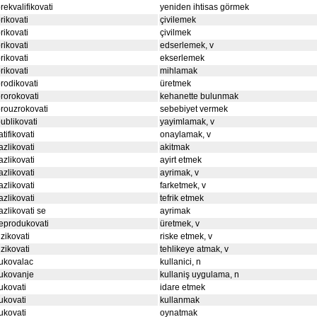
rekvalifikovati
yeniden ihtisas görmek
rikovati
çivilemek
rikovati
çivilmek
rikovati
edserlemek, v
rikovati
ekserlemek
rikovati
mihlamak
rodikovati
üretmek
rorokovati
kehanette bulunmak
rouzrokovati
sebebiyet vermek
ublikovati
yayimlamak, v
atifikovati
onaylamak, v
azlikovati
akitmak
azlikovati
ayirt etmek
azlikovati
ayrimak, v
azlikovati
farketmek, v
azlikovati
tefrik etmek
azlikovati se
ayrimak
eprodukovati
üretmek, v
izikovati
riske etmek, v
izikovati
tehlikeye atmak, v
ukovalac
kullanici, n
ukovanje
kullaniş uygulama, n
ukovati
idare etmek
ukovati
kullanmak
ukovati
oynatmak