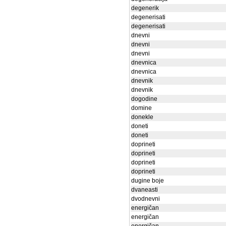
degenerik
degenerisati
degenerisati
dnevni
dnevni
dnevni
dnevnica
dnevnica
dnevnik
dnevnik
dogodine
domine
donekle
doneti
doneti
doprineti
doprineti
doprineti
doprineti
dugine boje
dvaneasti
dvodnevni
energičan
energičan