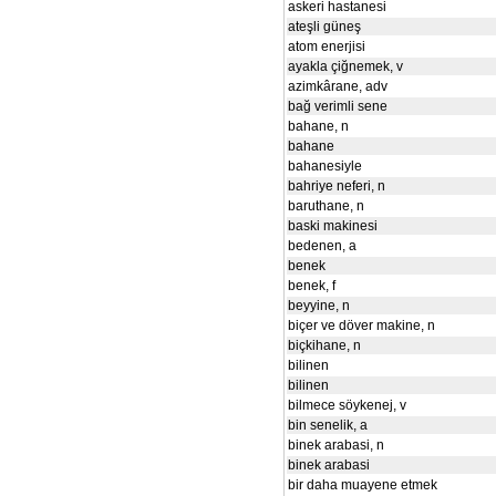
askeri hastanesi
ateşli güneş
atom enerjisi
ayakla çiğnemek, v
azimkârane, adv
bağ verimli sene
bahane, n
bahane
bahanesiyle
bahriye neferi, n
baruthane, n
baski makinesi
bedenen, a
benek
benek, f
beyyine, n
biçer ve döver makine, n
biçkihane, n
bilinen
bilinen
bilmece söykenej, v
bin senelik, a
binek arabasi, n
binek arabasi
bir daha muayene etmek