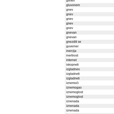
glinen
gluvonem
gnev
gnev
gnev
gnev
gnev
gnevan
gnevan
gnezditi se
guverner
inercija
inertnost
internet
iskopneti
izgladneo
izgladneti
izgladneti
iznemoći
iznemogao
iznemoglost
iznemoglost
iznenada
iznenada
iznenada