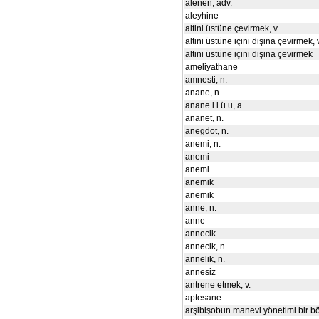
alenen, adv.
aleyhine
altini üstüne çevirmek, v.
altini üstüne içini dişina çevirmek, 
altini üstüne içini dişina çevirmek
ameliyathane
amnesti, n.
anane, n.
anane i.l.ü.u, a.
ananet, n.
anegdot, n.
anemi, n.
anemi
anemi
anemik
anemik
anne, n.
anne
annecik
annecik, n.
annelik, n.
annesiz
antrene etmek, v.
aptesane
arşibişobun manevi yönetimi bir b