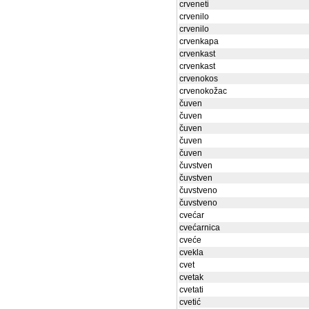
crveneti
crvenilo
crvenilo
crvenkapa
crvenkast
crvenkast
crvenokos
crvenokožac
čuven
čuven
čuven
čuven
čuven
čuvstven
čuvstven
čuvstveno
čuvstveno
cvećar
cvećarnica
cveće
cvekla
cvet
cvetak
cvetati
cvetić