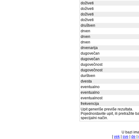
doživeti
doživeti
doživeti
doživeti
društven
drven
drven
drven
drvenarija
dugovečan
dugovečan
dugovečnost
dugovečnost
durštven
dvesta
eventualno
eventualno
eventualnost
frekvencija
Upit generiše previše rezultata.
Pojednostavite upit, ili pretražite 
specijalni način.
U bazi ima
|
vek
|
sve
|
de
|