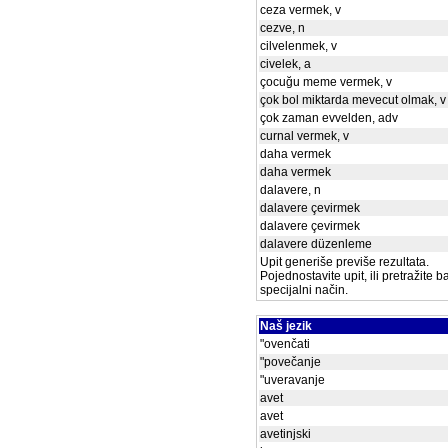
ceza vermek, v
cezve, n
cilvelenmek, v
civelek, a
çocuğu meme vermek, v
çok bol miktarda mevecut olmak, v
çok zaman evvelden, adv
curnal vermek, v
daha vermek
daha vermek
dalavere, n
dalavere çevirmek
dalavere çevirmek
dalavere düzenleme
Upit generiše previše rezultata.
Pojednostavite upit, ili pretražite 
specijalni način.
Naš jezik
"ovenčati
"povečanje
"uveravanje
avet
avet
avetinjski