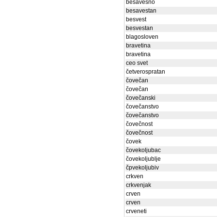
besavesno
besavestan
besvest
besvestan
blagosloven
bravetina
bravetina
ceo svet
četverospratan
čovečan
čovečan
čovečanski
čovečanstvo
čovečanstvo
čovečnost
čovečnost
čovek
čovekoljubac
čovekoljublje
čpvekoljubiv
crkven
crkvenjak
crven
crven
crveneti