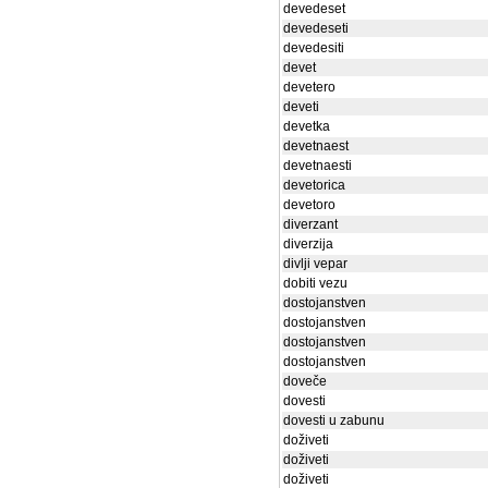
devedeset
devedeseti
devedesiti
devet
devetero
deveti
devetka
devetnaest
devetnaesti
devetorica
devetoro
diverzant
diverzija
divlji vepar
dobiti vezu
dostojanstven
dostojanstven
dostojanstven
dostojanstven
doveče
dovesti
dovesti u zabunu
doživeti
doživeti
doživeti