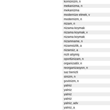
komünizm, n
mekanizma, n
mekanizma
modernize etmek, v
modernizm, n
nizam, n
nizama koymak
nizama koymak, v
nizama koymak
nizamname, n
nizamsizlik, a
nizansiz, a
nizli alişmiş
oportünizam, n
organizatör, n
reorganizasyon, n
saz benizli
sinizm, n
şovinizm, n
yalniz
yalniz
yalniz
yalniz
yalniz, adv
yalniz, a