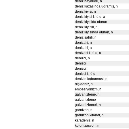
deniz haydudu, n
deniz kazasinda uğramiş, n
deniz kiyisi, n
deniz kiyisi l.i.ü.u, a
deniz kiyisida oturan
deniz kiyisili, n
deniz kiyisinda oturan, n
deniz sahili, n
denizalti, n
denizalti, a
denizalti l.i.ü.u, a
denizci, n
denizci
denizci
denizci i.l.ü.u
denizin kabarmasi, n
diş deniz, n
empesiyonizm, n
galvanizleme, n
galvanizleme
galvanizlemek, v
garnizon, n
garnizon kitalari, n
karadeniz, n
kolonizasyon, n