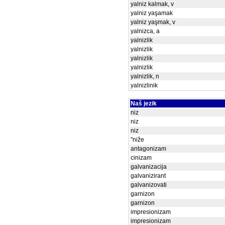
yalniz kalmak, v
yalniz yaşamak
yalniz yaşmak, v
yalnizca, a
yalnizlik
yalnizlik
yalnizlik
yalnizlik
yalnizlik, n
yalnizlinik
Naš jezik
niz
niz
niz
"niže
antagonizam
cinizam
galvanizacija
galvanizirant
galvanizovati
garnizon
garnizon
impresionizam
impresionizam