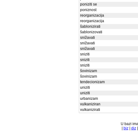
poniziti se
poniznost
reorganizacija
reorganizacija
šablonizirati
šablonizovati
snižavati
snižavati
snižavati
sniziti
sniziti
sniziti
šovinizam
šovinizam
tendecionizam
uniziti
uniziti
urbanizam
vulkaniziran
vulkanizirati
U bazi ima
|
biz
|
diz