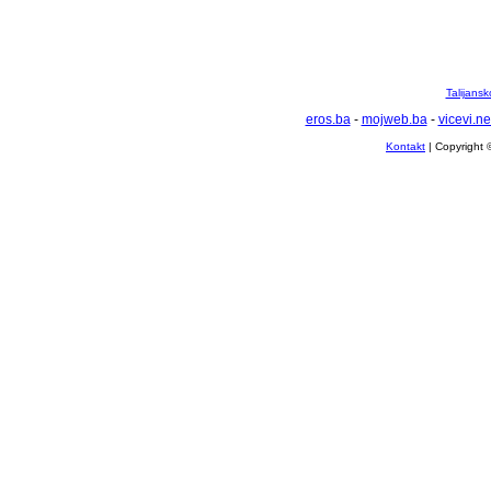
Talijansk
eros.ba
-
mojweb.ba
-
vicevi.ne
Kontakt
| Copyright