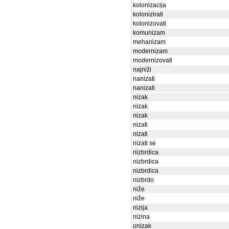
kolonizacija
kolonizirati
kolonizovati
komunizam
mehanizam
modernizam
modernizovati
najniži
nanizati
nanizati
nizak
nizak
nizak
nizati
nizati
nizati se
nizbrdica
nizbrdica
nizbrdica
nizbrdo
niže
niže
nizija
nizina
onizak