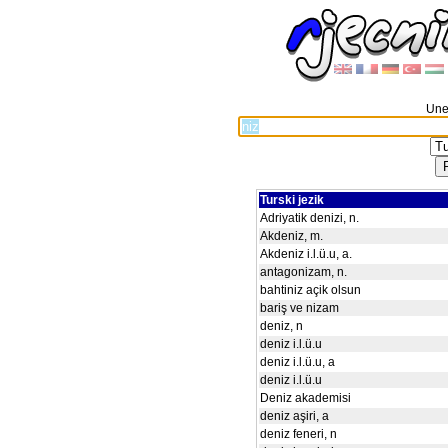
Unes
Turski jezik
Adriyatik denizi, n.
Akdeniz, m.
Akdeniz i.l.ü.u, a.
antagonizam, n.
bahtiniz açik olsun
bariş ve nizam
deniz, n
deniz i.l.ü.u
deniz i.l.ü.u, a
deniz i.l.ü.u
Deniz akademisi
deniz aşiri, a
deniz feneri, n