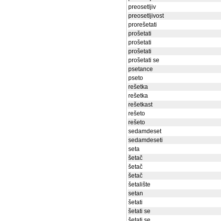
preosetljiv
preosetljivost
prorešetati
prošetati
prošetati
prošetati
prošetati se
psetance
pseto
rešetka
rešetka
rešetkast
rešeto
rešeto
sedamdeset
sedamdeseti
seta
šetač
šetač
šetač
šetalište
setan
šetati
šetati se
šetati se