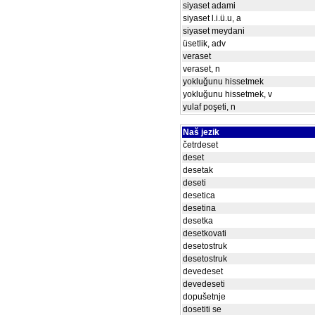
siyaset adami
siyaset l.i.ü.u, a
siyaset meydani
üsetlik, adv
veraset
veraset, n
yokluğunu hissetmek
yokluğunu hissetmek, v
yulaf poşeti, n
Naš jezik
četrdeset
deset
desetak
deseti
desetica
desetina
desetka
desetkovati
desetostruk
desetostruk
devedeset
devedeseti
dopušetnje
dosetiti se