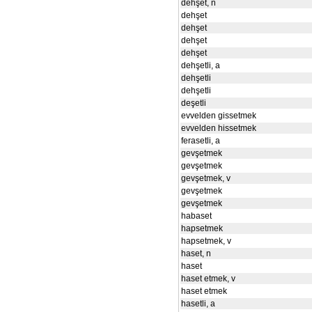
dehşet, n
dehşet
dehşet
dehşet
dehşet
dehşetli, a
dehşetli
dehşetli
deşetli
evvelden gissetmek
evvelden hissetmek
ferasetli, a
gevşetmek
gevşetmek
gevşetmek, v
gevşetmek
gevşetmek
habaset
hapsetmek
hapsetmek, v
haset, n
haset
haset etmek, v
haset etmek
hasetli, a