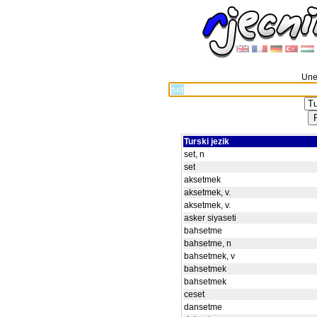
Unes
Turski jezik
set, n
set
aksetmek
aksetmek, v.
aksetmek, v.
asker siyaseti
bahsetme
bahsetme, n
bahsetmek, v
bahsetmek
bahsetmek
ceset
dansetme