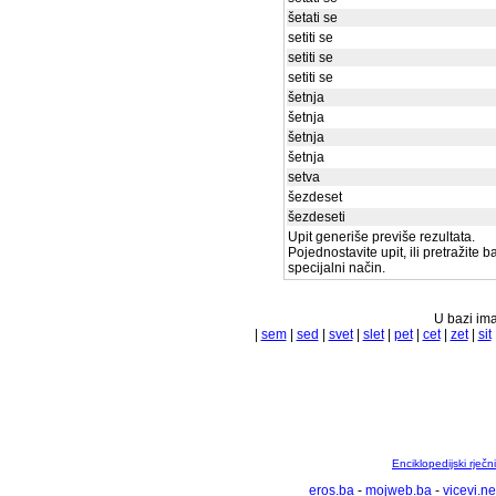
šetati se
setiti se
setiti se
setiti se
šetnja
šetnja
šetnja
šetnja
setva
šezdeset
šezdeseti
Upit generiše previše rezultata.
Pojednostavite upit, ili pretražite 
specijalni način.
U bazi ima
|
sem
|
sed
|
svet
|
slet
|
pet
|
cet
|
zet
|
sit
Enciklopedijski rječ
eros.ba
-
mojweb.ba
-
vicevi.ne