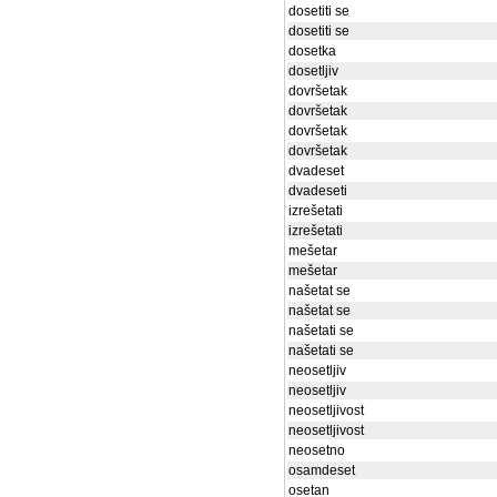
dosetiti se
dosetiti se
dosetka
dosetljiv
dovršetak
dovršetak
dovršetak
dovršetak
dvadeset
dvadeseti
izrešetati
izrešetati
mešetar
mešetar
našetat se
našetat se
našetati se
našetati se
neosetljiv
neosetljiv
neosetljivost
neosetljivost
neosetno
osamdeset
osetan