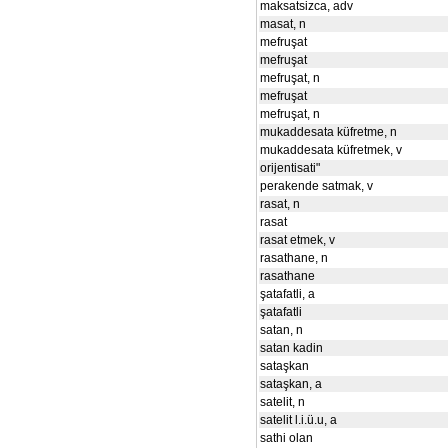
maksatsizca, adv
masat, n
mefruşat
mefruşat
mefruşat, n
mefruşat
mefruşat, n
mukaddesata küfretme, n
mukaddesata küfretmek, v
orijentisati"
perakende satmak, v
rasat, n
rasat
rasat etmek, v
rasathane, n
rasathane
şatafatli, a
şatafatli
satan, n
satan kadin
sataşkan
sataşkan, a
satelit, n
satelit l.i.ü.u, a
sathi olan