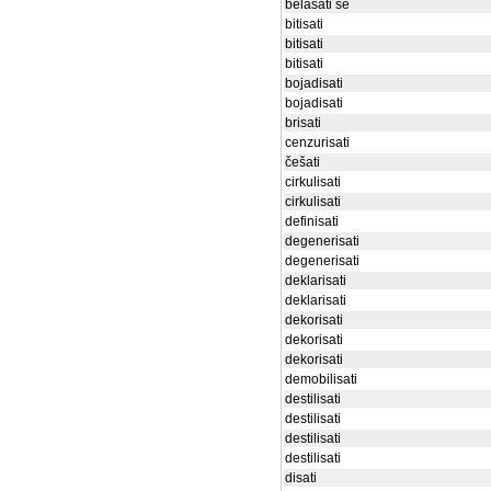
belasati se
bitisati
bitisati
bitisati
bojadisati
bojadisati
brisati
cenzurisati
češati
cirkulisati
cirkulisati
definisati
degenerisati
degenerisati
deklarisati
deklarisati
dekorisati
dekorisati
dekorisati
demobilisati
destilisati
destilisati
destilisati
destilisati
disati