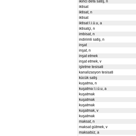
ikinci defa satiş, n
iktisat
iktisat, n
iktisat
iktisat l.i.ü.u, a
iktisatçi, n
imbisat, n
indirimli satiş, n
inşat
inşat, n
inşat etmek
inşat etmek, v
işletme tesisati
kanalizasyon tesisati
kücük satiş
kuşatma, n
kuşatma l.i.ü.u, a
kuşatmak
kuşatmak
kuşatmak
kuşatmak, v
kuşatmak
maksat, n
maksat gütmek, v
maksatsiz, a