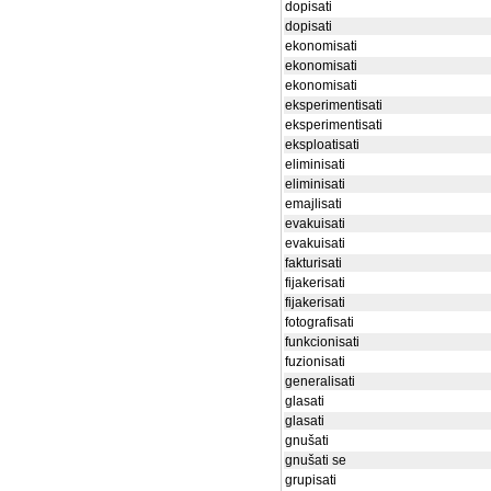
dopisati
dopisati
ekonomisati
ekonomisati
ekonomisati
eksperimentisati
eksperimentisati
eksploatisati
eliminisati
eliminisati
emajlisati
evakuisati
evakuisati
fakturisati
fijakerisati
fijakerisati
fotografisati
funkcionisati
fuzionisati
generalisati
glasati
glasati
gnušati
gnušati se
grupisati