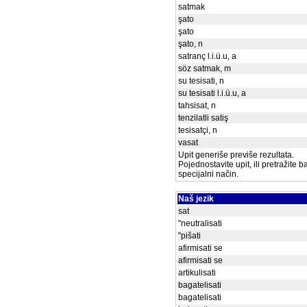
satmak
şato
şato
şato, n
satranç l.i.ü.u, a
söz satmak, m
su tesisati, n
su tesisati l.i.ü.u, a
tahsisat, n
tenzilatli satiş
tesisatçi, n
vasat
Upit generiše previše rezultata.
Pojednostavite upit, ili pretražite 
specijalni način.
Naš jezik
sat
"neutralisati
"pišati
afirmisati se
afirmisati se
artikulisati
bagatelisati
bagatelisati