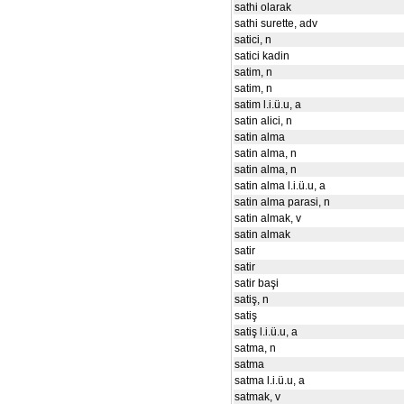
sathi olarak
sathi surette, adv
satici, n
satici kadin
satim, n
satim, n
satim l.i.ü.u, a
satin alici, n
satin alma
satin alma, n
satin alma, n
satin alma l.i.ü.u, a
satin alma parasi, n
satin almak, v
satin almak
satir
satir
satir başi
satiş, n
satiş
satiş l.i.ü.u, a
satma, n
satma
satma l.i.ü.u, a
satmak, v