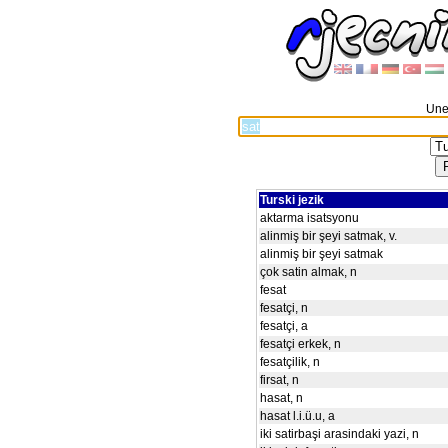
Unes
Turski jezik
aktarma isatsyonu
alinmiş bir şeyi satmak, v.
alinmiş bir şeyi satmak
çok satin almak, n
fesat
fesatçi, n
fesatçi, a
fesatçi erkek, n
fesatçilik, n
firsat, n
hasat, n
hasat l.i.ü.u, a
iki satirbaşi arasindaki yazi, n