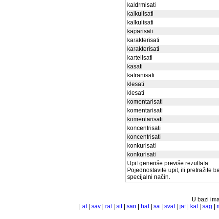
kaldrmisati
kalkulisati
kalkulisati
kaparisati
karakterisati
karakterisati
kartelisati
kasati
katranisati
klesati
klesati
komentarisati
komentarisati
komentarisati
koncentrisati
koncentrisati
konkurisati
konkurisati
Upit generiše previše rezultata.
Pojednostavite upit, ili pretražite 
specijalni način.
U bazi ima
|
at
|
sav
|
rat
|
sit
|
san
|
hat
|
sa
|
svat
|
jat
|
kat
|
sag
|