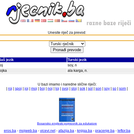
Unesite riječ za prevod:
aš jezik
Turski jezik
oj
soy, n
ojka
ala karga, n.
U bazi imamo i naredne slične riječi:
|
roj
|
spoj
|
joj
|
moj
|
boj
|
noj
|
loj
|
svoj
|
sloj
|
sok
|
sol
|
son
|
soy
|
so
|
som
|
Bosansko engleski pojmovnik za edukatore
eros.ba
-
mojweb.ba
-
vicevi.net
-
afazija.ba
-
knjiga.ba
-
pracenje.ba
-
leftor.ba