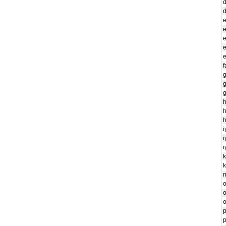
d
e
e
e
f
g
g
g
h
h
h
i
i
i
k
k
o
p
p