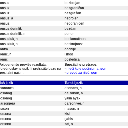
sonsuz
bezbrojan
sonsuz
bezgraničan
sonsuz
bezgrešan
onsuz, a
nebrojen
sonsuz
neograničen
onsuz derinlik
bezdan
onsuz derinlik, n
ponor
onsuzluk, n
beskonačnost
onsuzluk, a
beskrajnost
ontra
docnije
onuç, n
ishod
sonuç
posledica
pit generiše previše rezultata.
Specijalne pretrage:
ojednostavite upit, ili pretražite bazu na
-
riječi koje počinju na:
son
pecijalni način.
-
prevod za riječ:
son
aš jezik
Turski jezik
asonanca
asonans, n
bosonog
dal taban, a
bosonog
yalin ayak
arsonjera
garsoniyer, n
mason
mason, n
persona
kişi
persona
şahis
persona
zat, n