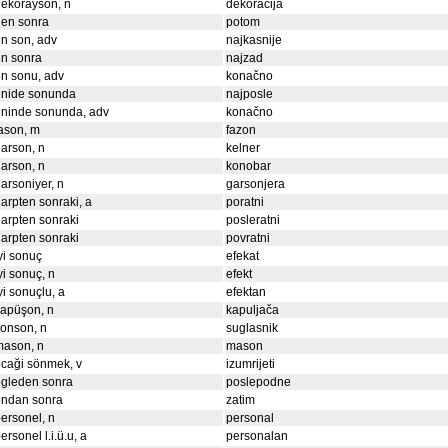
ekorayson, n
dekoracija
den sonra
potom
n son, adv
najkasnije
n sonra
najzad
n sonu, adv
konačno
enide sonunda
najposle
eninde sonunda, adv
konačno
ason, m
fazon
arson, n
kelner
arson, n
konobar
arsoniyer, n
garsonjera
arpten sonraki, a
poratni
arpten sonraki
posleratni
arpten sonraki
povratni
yi sonuç
efekat
yi sonuç, n
efekt
yi sonuçlu, a
efektan
apüşon, n
kapuljača
onson, n
suglasnik
mason, n
mason
caği sönmek, v
izumrijeti
ogleden sonra
poslepodne
ondan sonra
zatim
ersonel, n
personal
ersonel l.i.ü.u, a
personalan