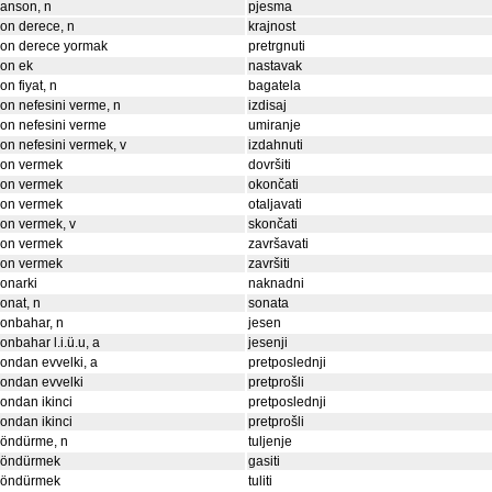
anson, n
pjesma
on derece, n
krajnost
son derece yormak
pretrgnuti
on ek
nastavak
on fiyat, n
bagatela
on nefesini verme, n
izdisaj
on nefesini verme
umiranje
on nefesini vermek, v
izdahnuti
son vermek
dovršiti
son vermek
okončati
son vermek
otaljavati
on vermek, v
skončati
son vermek
završavati
son vermek
završiti
onarki
naknadni
onat, n
sonata
onbahar, n
jesen
onbahar l.i.ü.u, a
jesenji
ondan evvelki, a
pretposlednji
ondan evvelki
pretprošli
ondan ikinci
pretposlednji
ondan ikinci
pretprošli
söndürme, n
tuljenje
söndürmek
gasiti
söndürmek
tuliti