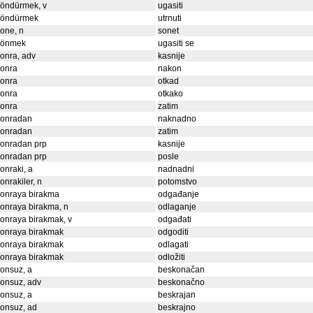
söndürmek, v
ugasiti
söndürmek
utrnuti
one, n
sonet
sönmek
ugasiti se
onra, adv
kasnije
sonra
nakon
sonra
otkad
sonra
otkako
sonra
zatim
sonradan
naknadno
sonradan
zatim
sonradan prp
kasnije
sonradan prp
posle
onraki, a
nadnadni
onrakiler, n
potomstvo
sonraya birakma
odgađanje
onraya birakma, n
odlaganje
onraya birakmak, v
odgađati
sonraya birakmak
odgoditi
sonraya birakmak
odlagati
sonraya birakmak
odložiti
onsuz, a
beskonačan
onsuz, adv
beskonačno
onsuz, a
beskrajan
onsuz, ad
beskrajno