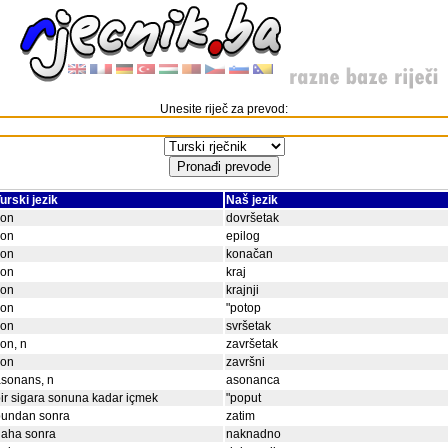
Unesite riječ za prevod:
urski jezik
Naš jezik
son
dovršetak
son
epilog
son
konačan
son
kraj
son
krajnji
son
"potop
son
svršetak
on, n
završetak
son
završni
sonans, n
asonanca
ir sigara sonuna kadar içmek
"poput
bundan sonra
zatim
daha sonra
naknadno