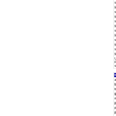
s
s
s
s
s
s
s
U
P
s
N
g