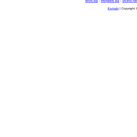
eros.ba
-
mojweb.ba
-
vicevi.ne
Kontakt
| Copyright