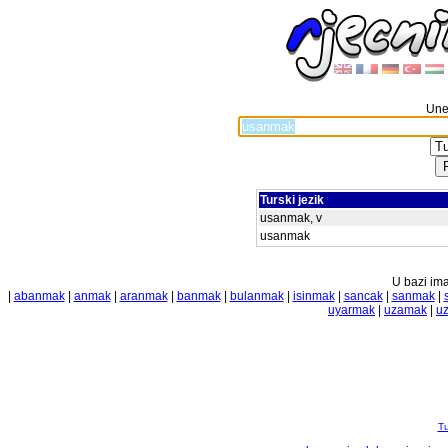
Unes
Turski jezik
usanmak, v
usanmak
U bazi ima
|
abanmak
|
anmak
|
aranmak
|
banmak
|
bulanmak
|
isinmak
|
sancak
|
sanmak
|
uyarmak
|
uzamak
|
u
Tu