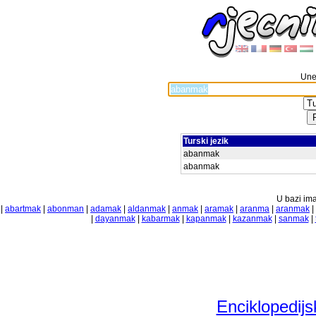
Unes
Turski jezik
abanmak
abanmak
U bazi ima
|
abartmak
|
abonman
|
adamak
|
aldanmak
|
anmak
|
aramak
|
aranma
|
aranmak
|
|
dayanmak
|
kabarmak
|
kapanmak
|
kazanmak
|
sanmak
|
Enciklopedijs