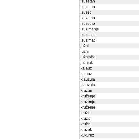
izuzetan
izuzetan
izuzeti
izuzetno
izuzetno
izuzimanje
izuzimati
izuzimati
južni
južni
južnjački
južnjak
kalauz
kalauz
klauzula
klauzula
kružan
kruženje
kruženje
kruženje
kružiti
kružiti
kružiti
kružok
kukuruz