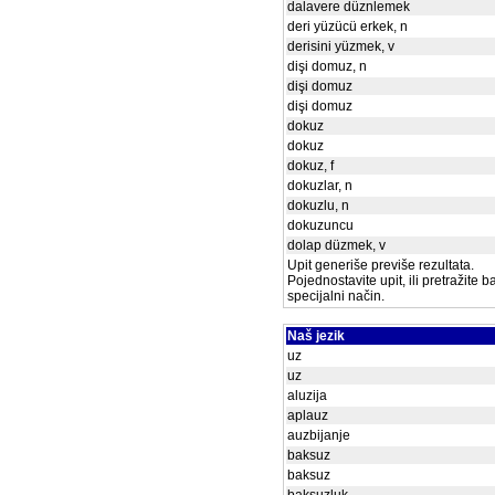
dalavere düznlemek
deri yüzücü erkek, n
derisini yüzmek, v
dişi domuz, n
dişi domuz
dişi domuz
dokuz
dokuz
dokuz, f
dokuzlar, n
dokuzlu, n
dokuzuncu
dolap düzmek, v
Upit generiše previše rezultata.
Pojednostavite upit, ili pretražite 
specijalni način.
Naš jezik
uz
uz
aluzija
aplauz
auzbijanje
baksuz
baksuz