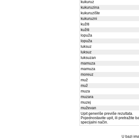
kukuruz
kukuruzina
kukuruzište
kukuruzni
kužiti
kužiti
lopuža
lopuža
luksuz
luksuz
luksuzan
mamuza
mamuza
moreuz
muž
muž
muza
muzara
muzej
muževan
Upit generiše previše rezultata.
Pojednostavite upit, ili pretražite 
specijalni način.
U bazi ima