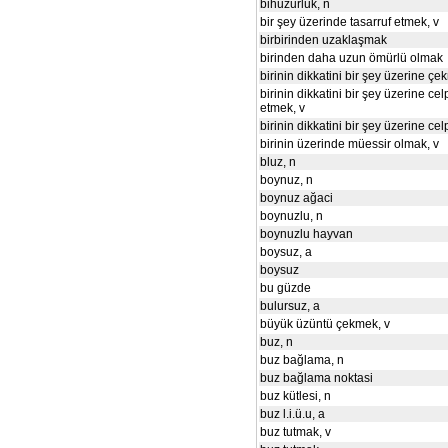
bihuzurluk, n
bir şey üzerinde tasarruf etmek, v
birbirinden uzaklaşmak
birinden daha uzun ömürlü olmak
birinin dikkatini bir şey üzerine ç
birinin dikkatini bir şey üzerine cel
etmek, v
birinin dikkatini bir şey üzerine ce
birinin üzerinde müessir olmak, v
bluz, n
boynuz, n
boynuz ağaci
boynuzlu, n
boynuzlu hayvan
boysuz, a
boysuz
bu güzde
bulursuz, a
büyük üzüntü çekmek, v
buz, n
buz bağlama, n
buz bağlama noktasi
buz kütlesi, n
buz l.i.ü.u, a
buz tutmak, v