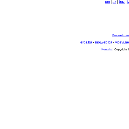
|
um
|
az
|
buz
|
i
Bosansko en
eros.ba
-
mojweb.ba
-
vicevi.ne
Kontakt
| Copyright