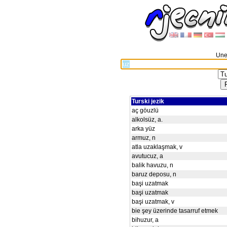
Unes
Turski jezik
aç göuzlü
alkolsüz, a.
arka yüz
armuz, n
atla uzaklaşmak, v
avutucuz, a
balik havuzu, n
baruz deposu, n
başi uzatmak
başi uzatmak
başi uzatmak, v
bie şey üzerinde tasarruf etmek
bihuzur, a