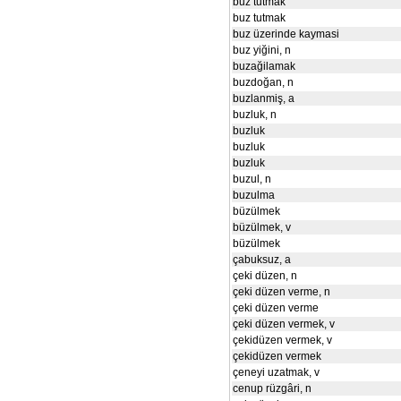
buz tutmak
buz tutmak
buz üzerinde kaymasi
buz yiğini, n
buzağilamak
buzdoğan, n
buzlanmiş, a
buzluk, n
buzluk
buzluk
buzluk
buzul, n
buzulma
büzülmek
büzülmek, v
büzülmek
çabuksuz, a
çeki düzen, n
çeki düzen verme, n
çeki düzen verme
çeki düzen vermek, v
çekidüzen vermek, v
çekidüzen vermek
çeneyi uzatmak, v
cenup rüzgâri, n