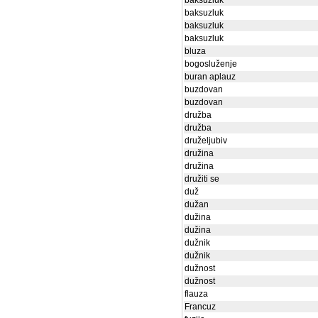
baksuzluk
baksuzluk
baksuzluk
baksuzluk
bluza
bogosluženje
buran aplauz
buzdovan
buzdovan
družba
družba
druželjubiv
družina
družina
družiti se
duž
dužan
dužina
dužina
dužnik
dužnik
dužnost
dužnost
flauza
Francuz