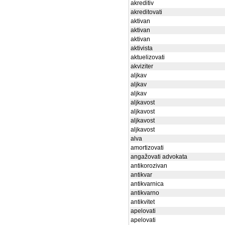
akreditiv
akreditovati
aktivan
aktivan
aktivan
aktivista
aktuelizovati
akviziter
aljkav
aljkav
aljkav
aljkavost
aljkavost
aljkavost
aljkavost
alva
amortizovati
angažovati advokata
antikorozivan
antikvar
antikvarnica
antikvarno
antikvitet
apelovati
apelovati