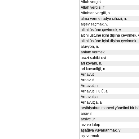
Allah vergisi
Allah vergisi, f
Allahtan vergili, a.
alma verme radyo cihazi, n.
alşev saçmak, v.
altini üstüne çevirmek, v.
altini üstüne içini dişina çevirmek, 
altini üstüne içini dişina çevirmek
alüvyon, n.
anlam vermek
arazi sahibi evi
ari kovani, n.
ari kovanliği, n.
Arnavut
Arnavut
Arnavut, n
Arnavut l.i.u.ű, a
Arnavutça
Arnavutça, a
arşibişobun manevi yönetimi bir b
arşiv, n
arşivci, n
arz ve talep
aşağiya yuvarlanmak, v
aşi vurmak