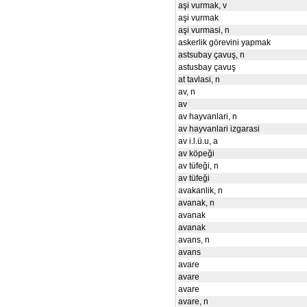
aşi vurmak, v
aşi vurmak
aşi vurmasi, n
askerlik görevini yapmak
astsubay çavuş, n
astusbay çavuş
at tavlasi, n
av, n
av
av hayvanlari, n
av hayvanlari izgarasi
av i.l.ü.u, a
av köpeği
av tüfeği, n
av tüfeği
avakanlik, n
avanak, n
avanak
avanak
avans, n
avans
avare
avare
avare
avare, n