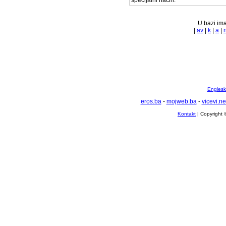
specijalni način.
U bazi ima
|
av
|
k
|
a
|
Englesko
eros.ba
-
mojweb.ba
-
vicevi.ne
Kontakt
| Copyright