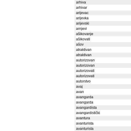
arhiva
arhivar
arijevac
arijevka
arijevski
arnjevi
ašikovanje
ašikovati
ašov
atraktivan
atraktivan
autorizovan
autorizovan
autorizovati
autorizovati
autorstvo
avaj
avan
avangarda
avangarda
avangardista
avangardistički
avantura
avanturista
avanturista