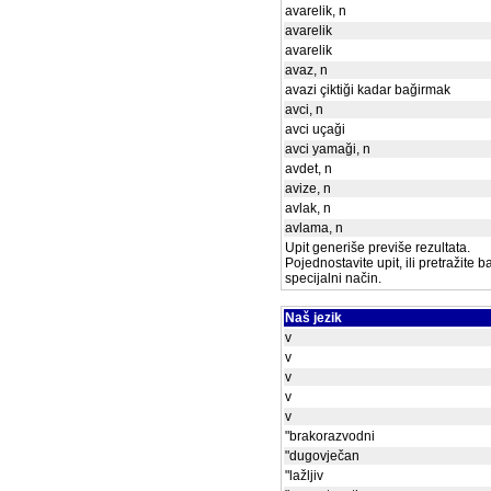
avarelik, n
avarelik
avarelik
avaz, n
avazi çiktiği kadar bağirmak
avci, n
avci uçaği
avci yamaği, n
avdet, n
avize, n
avlak, n
avlama, n
Upit generiše previše rezultata.
Pojednostavite upit, ili pretražite 
specijalni način.
Naš jezik
v
v
v
v
v
"brakorazvodni
"dugovječan
"lažljiv