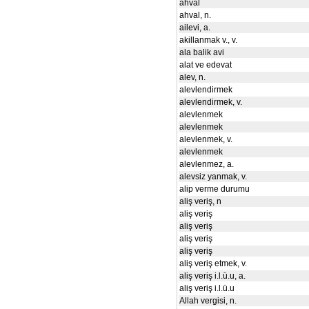
ahval
ahval, n.
ailevi, a.
akillanmak v., v.
ala balik avi
alat ve edevat
alev, n.
alevlendirmek
alevlendirmek, v.
alevlenmek
alevlenmek
alevlenmek, v.
alevlenmek
alevlenmez, a.
alevsiz yanmak, v.
alip verme durumu
aliş veriş, n
aliş veriş
aliş veriş
aliş veriş
aliş veriş
aliş veriş etmek, v.
aliş veriş i.l.ü.u, a.
aliş veriş i.l.ü.u
Allah vergisi, n.