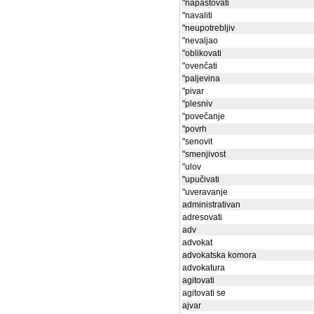
"napastovati
"navaliti
"neupotrebljiv
"nevaljao
"oblikovati
"ovenčati
"paljevina
"pivar
"plesniv
"povečanje
"povrh
"senovit
"smenjivost
"ulov
"upučivati
"uveravanje
administrativan
adresovati
adv
advokat
advokatska komora
advokatura
agitovati
agitovati se
ajvar