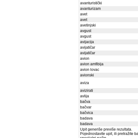
avanturistički
avanturizam
avet
avet
avetinjski
avgust
avgust
avijacija
avijatičar
avijatičar
avion
avion amfibija
avion lovac
avionski
aviza
avizirati
avlija
bačva
bačvar
bačvica
badava
badava
Upit generiše previše rezultata.
Pojednostavite upit, ili pretražite 