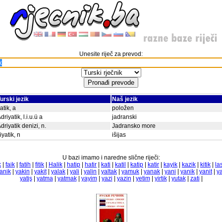
Unesite riječ za prevod:
urski jezik
Naš jezik
atik, a
položen
driyatik, l.i.u.ü a
jadranski
driyatik denizi, n.
Jadransko more
iyatik, n
išijas
U bazi imamo i naredne slične riječi:
k
|
faik
|
fatih
|
fitik
|
Halik
|
hatip
|
hatir
|
kati
|
katil
|
katip
|
katir
|
kayik
|
kazik
|
kitik
|
las
anik
|
yakin
|
yakit
|
yalak
|
yali
|
yalin
|
yaltak
|
yamuk
|
yanak
|
yani
|
yanik
|
yanit
|
y
yatiş
|
yatma
|
yatmak
|
yayim
|
yazi
|
yazin
|
yetim
|
yirtik
|
yutak
|
zati
|