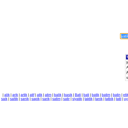
T
y
A
A
s
|
alik
|
arik
|
artik
|
atif
|
atik
|
atim
|
balik
|
basik
|
Bati
|
bati
|
batik
|
batim
|
batin
|
eti
saik
|
saltik
|
sanik
|
sapik
|
sarik
|
satim
|
satir
|
siyatik
|
taktik
|
tanik
|
tatbik
|
tatil
|
uy