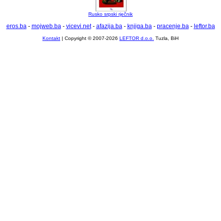
Rusko srpski rječnik
eros.ba
-
mojweb.ba
-
vicevi.net
-
afazija.ba
-
knjiga.ba
-
pracenje.ba
-
leftor.ba
Kontakt
| Copyright © 2007-2026
LEFTOR d.o.o.
Tuzla, BiH