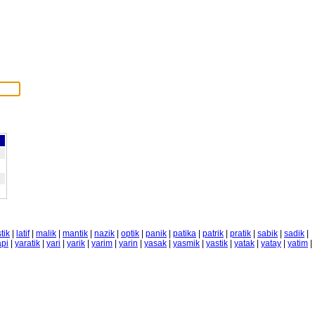
tik
|
latif
|
malik
|
mantik
|
nazik
|
optik
|
panik
|
patika
|
patrik
|
pratik
|
sabik
|
sadik
|
api
|
yaratik
|
yari
|
yarik
|
yarim
|
yarin
|
yasak
|
yasmik
|
yastik
|
yatak
|
yatay
|
yatim
|