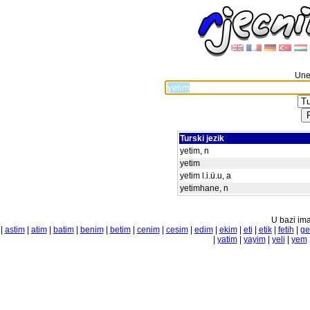
Unes
Turski jezik
yetim, n
yetim
yetim l.i.ü.u, a
yetimhane, n
U bazi ima
|
astim
|
atim
|
batim
|
benim
|
betim
|
cenim
|
cesim
|
edim
|
ekim
|
eti
|
etik
|
fetih
|
get
|
yatim
|
yayim
|
yeli
|
yem