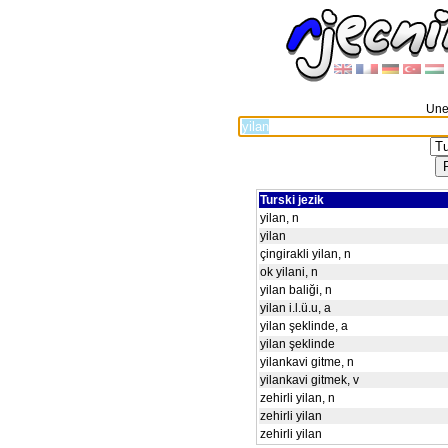
Unes
Turski jezik
yilan, n
yilan
çingirakli yilan, n
ok yilani, n
yilan baliği, n
yilan i.l.ü.u, a
yilan şeklinde, a
yilan şeklinde
yilankavi gitme, n
yilankavi gitmek, v
zehirli yilan, n
zehirli yilan
zehirli yilan