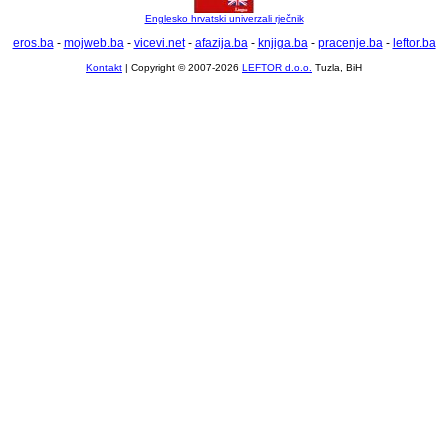
Englesko hrvatski univerzali rječnik
eros.ba
-
mojweb.ba
-
vicevi.net
-
afazija.ba
-
knjiga.ba
-
pracenje.ba
-
leftor.ba
Kontakt
| Copyright © 2007-2026
LEFTOR d.o.o.
Tuzla, BiH