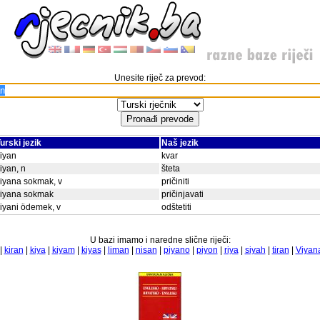
Unesite riječ za prevod:
urski jezik
Naš jezik
iyan
kvar
iyan, n
šteta
iyana sokmak, v
pričiniti
ziyana sokmak
pričinjavati
iyani ödemek, v
odštetiti
U bazi imamo i naredne slične riječi:
|
kiran
|
kiya
|
kiyam
|
kiyas
|
liman
|
nisan
|
piyano
|
piyon
|
riya
|
siyah
|
tiran
|
Viyan