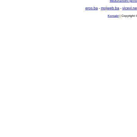
Međunarodni rječnik
eros.ba
-
mojweb.ba
-
vicevi.ne
Kontakt
| Copyright