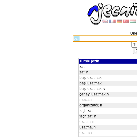
Unes
Turski jezik
zat
zat, n
başi uzatmak
başi uzatmak
başi uzatmak, v
çeneyi uzatmak, v
mezat, n
organizatör, n
teçhizat
teçhizat, n
uzatim, n
uzatma, n
uzatma