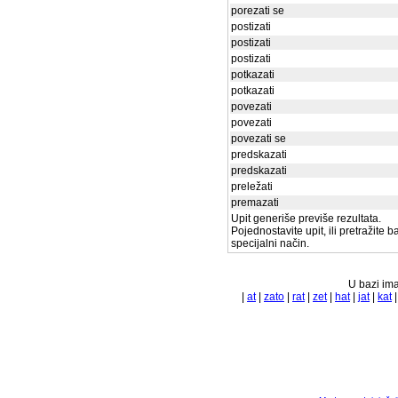
porezati se
postizati
postizati
postizati
potkazati
potkazati
povezati
povezati
povezati se
predskazati
predskazati
preležati
premazati
Upit generiše previše rezultata.
Pojednostavite upit, ili pretražite 
specijalni način.
U bazi ima
|
at
|
zato
|
rat
|
zet
|
hat
|
jat
|
kat