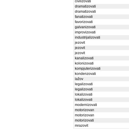
civilizovati
dramatizovati
dramatizovati
fanatizovati
favorizovati
galvanizovati
improvizovati
industrijalizovati
jezovit
jezovit
jezovit
kanalizovati
kolonizovati
kompjuterizovati
kondenzovati
lažov
legalizovati
legalizovati
lokalizovati
lokalizovati
modernizovati
motorizovan
motorizovan
motorizovati
mrazovit