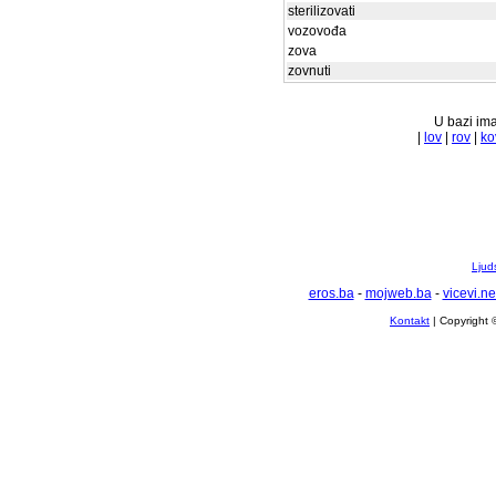
sterilizovati
vozovođa
zova
zovnuti
U bazi ima
|
lov
|
rov
|
ko
Ljuds
eros.ba
-
mojweb.ba
-
vicevi.ne
Kontakt
| Copyright