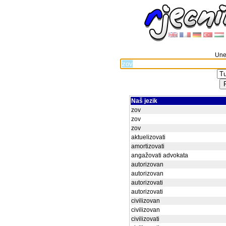
Unes
Naš jezik
zov
zov
zov
aktuelizovati
amortizovati
angažovati advokata
autorizovan
autorizovan
autorizovati
autorizovati
civilizovan
civilizovan
civilizovati