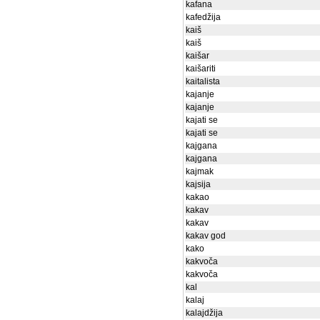
kafana
kafedžija
kaiš
kaiš
kaišar
kaišariti
kaitalista
kajanje
kajanje
kajati se
kajati se
kajgana
kajgana
kajmak
kajsija
kakao
kakav
kakav
kakav god
kako
kakvoča
kakvoča
kal
kalaj
kalajdžija