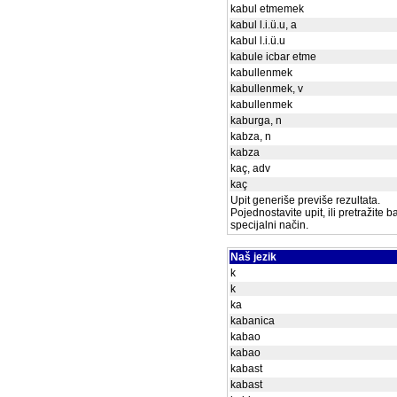
kabul etmemek
kabul l.i.ü.u, a
kabul l.i.ü.u
kabule icbar etme
kabullenmek
kabullenmek, v
kabullenmek
kaburga, n
kabza, n
kabza
kaç, adv
kaç
Upit generiše previše rezultata.
Pojednostavite upit, ili pretražite 
specijalni način.
Naš jezik
k
k
ka
kabanica
kabao
kabao
kabast
kabast