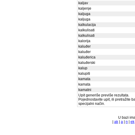
kaljav
kaljenje
kaljuga
kaljuga
kalkulacija
kalkulisati
kalkulisati
kalorija
kaluđer
kaluđer
kaluđerica
kaluđerski
kalup
kalupiti
kamata
kamata
kamatni
Upit generiše previše rezultata.
Pojednostavite upit, ili pretražite 
specijalni način.
U bazi ima
|
ak
|
a
|
n
|
ek