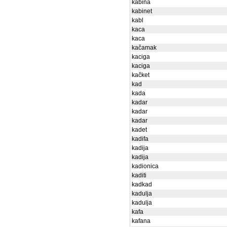
kabina
kabinet
kabl
kaca
kaca
kačamak
kaciga
kaciga
kačket
kad
kada
kadar
kadar
kadar
kadet
kadifa
kadija
kadija
kadionica
kaditi
kadkad
kadulja
kadulja
kafa
kafana