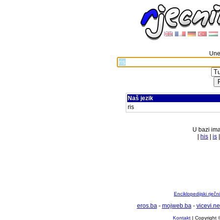
Unes
Naš jezik
ris
U bazi ima
|
his
|
is
Enciklopedijski rječ
eros.ba
-
mojweb.ba
-
vicevi.ne
Kontakt
| Copyright