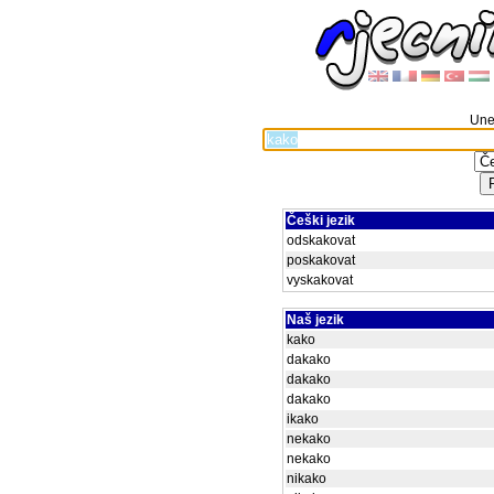
Unes
Češki jezik
odskakovat
poskakovat
vyskakovat
Naš jezik
kako
dakako
dakako
dakako
ikako
nekako
nekako
nikako