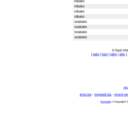
nikako
nikako
nikako
otkako
svakako
svakako
svakako
svakako
U bazi ima
|
iako
|
kao
|
jako
|
ako
|
Alb
eros.ba
-
mojweb.ba
-
vicevi.ne
Kontakt
| Copyright