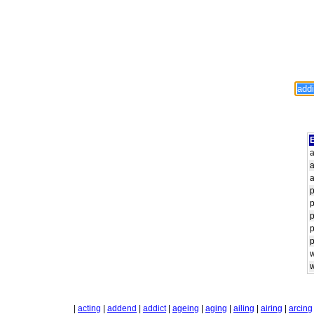
E
|
acting
|
addend
|
addict
|
ageing
|
aging
|
ailing
|
airing
|
arcing