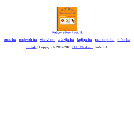
Moj prvi slikovni rječnik
eros.ba
-
mojweb.ba
-
vicevi.net
-
afazija.ba
-
knjiga.ba
-
pracenje.ba
-
leftor.ba
Kontakt
| Copyright © 2007-2026
LEFTOR d.o.o.
Tuzla, BiH