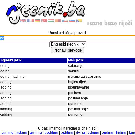
Unesite riječ za prevod:
ngleski jezik
Naš jezik
adding
sabiranje
adding
sabirni
adding machine
mašina za sabiranje
padding
bujica riječi
padding
ispunjavanje
padding
postava
padding
postavljanje
padding
punjenje
wadding
postavljanje
wadding
punjenje
U bazi imamo i naredne slične riječi:
|
arming
|
asking
|
awning
|
bedding
|
bidding
|
dying
|
edging
|
ending
|
hiding
|
lan