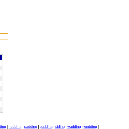
ding
|
nodding
|
padding
|
pudding
|
siding
|
wadding
|
wedding
|