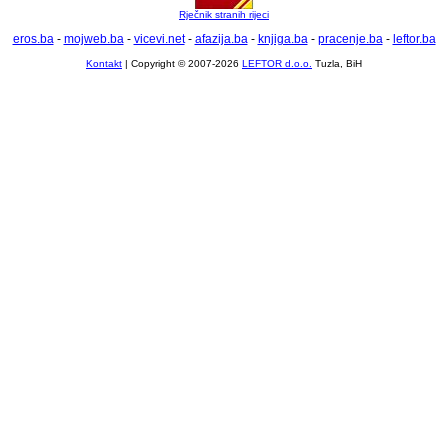
Rječnik stranih rijeci
eros.ba
-
mojweb.ba
-
vicevi.net
-
afazija.ba
-
knjiga.ba
-
pracenje.ba
-
leftor.ba
Kontakt
| Copyright © 2007-2026
LEFTOR d.o.o.
Tuzla, BiH