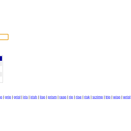
sp
|
grip
|
grist
|
iris
|
irish
|
lisp
|
prism
|
rasp
|
rip
|
rise
|
risk
|
scrimp
|
trip
|
wisp
|
wrist