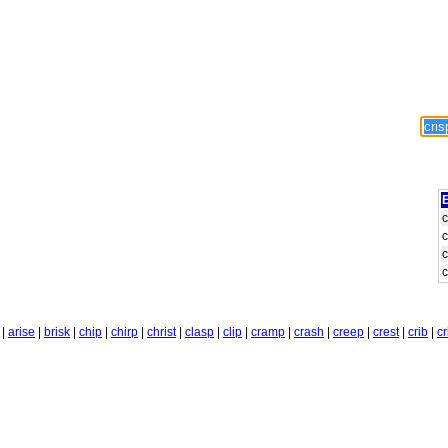
E
c
c
c
c
|
arise
|
brisk
|
chip
|
chirp
|
christ
|
clasp
|
clip
|
cramp
|
crash
|
creep
|
crest
|
crib
|
cr