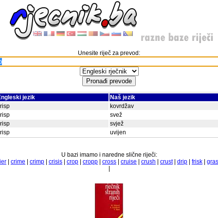
Unesite riječ za prevod:
ngleski jezik
Naš jezik
risp
kovrdžav
risp
svež
risp
svjež
risp
uvijen
U bazi imamo i naredne slične riječi:
ier
|
crime
|
crimp
|
crisis
|
crop
|
cropp
|
cross
|
cruise
|
crush
|
crust
|
drip
|
frisk
|
gra
|