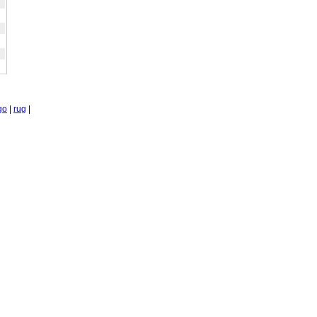
go
|
rug
|