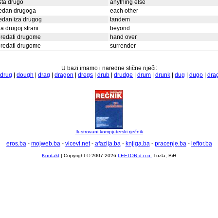
šta drugo
anything else
jedan drugoga
each other
edan iza drugog
tandem
a drugoj strani
beyond
redati drugome
hand over
redati drugome
surrender
U bazi imamo i naredne slične riječi:
drug
|
dough
|
drag
|
dragon
|
dregs
|
drub
|
drudge
|
drum
|
drunk
|
dug
|
dugo
|
dra
Ilustrovani kompjuterski rječnik
eros.ba
-
mojweb.ba
-
vicevi.net
-
afazija.ba
-
knjiga.ba
-
pracenje.ba
-
leftor.ba
Kontakt
| Copyright © 2007-2026
LEFTOR d.o.o.
Tuzla, BiH