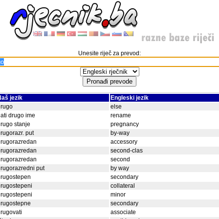
Unesite riječ za prevod:
aš jezik
Engleski jezik
drugo
else
ati drugo ime
rename
rugo stanje
pregnancy
rugorazr. put
by-way
drugorazredan
accessory
drugorazredan
second-clas
drugorazredan
second
rugorazredni put
by way
drugostepen
secondary
rugostepeni
collateral
rugostepeni
minor
drugostepne
secondary
rugovati
associate