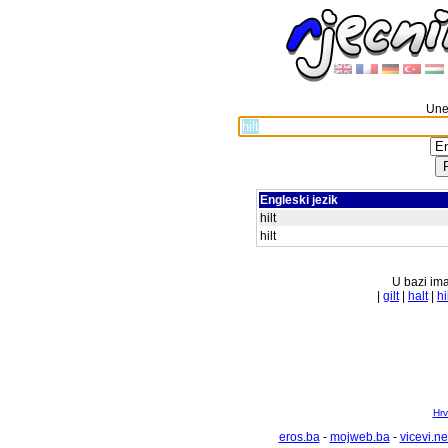
Unes
Engleski jezik
hilt
hilt
U bazi ima
|
gilt
|
halt
|
hi
Hrv
eros.ba
-
mojweb.ba
-
vicevi.ne