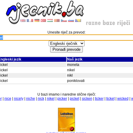
Unesite riječ za prevod:
ngleski jezik
Naš jezik
ickel
moneta
ickel
nikel
ickel
nikl
ickel
poniklovati
U bazi imamo i naredne slične riječi:
r
|
nice
|
nicely
|
niche
|
nick
|
nikel
|
picker
|
picket
|
sicken
|
ticker
|
ticket
|
wicked
|
w