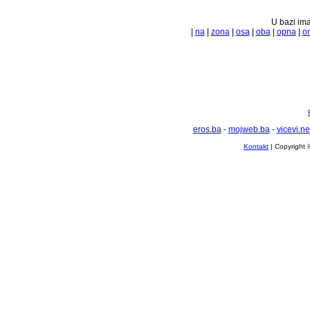
U bazi ima
|
na
|
zona
|
osa
|
oba
|
opna
|
o
eros.ba
-
mojweb.ba
-
vicevi.ne
Kontakt
| Copyright