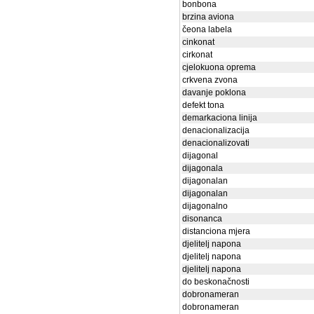
bonbona
brzina aviona
čeona labela
cinkonat
cirkonat
cjelokuona oprema
crkvena zvona
davanje poklona
defekt tona
demarkaciona linija
denacionalizacija
denacionalizovati
dijagonal
dijagonala
dijagonalan
dijagonalan
dijagonalno
disonanca
distanciona mjera
djelitelj napona
djelitelj napona
djelitelj napona
do beskonačnosti
dobronameran
dobronameran