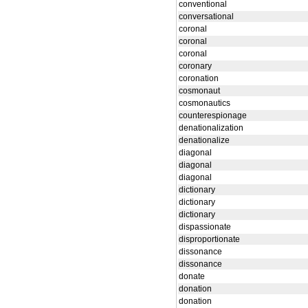
conventional
conversational
coronal
coronal
coronal
coronary
coronation
cosmonaut
cosmonautics
counterespionage
denationalization
denationalize
diagonal
diagonal
diagonal
dictionary
dictionary
dictionary
dispassionate
disproportionate
dissonance
dissonance
donate
donation
donation