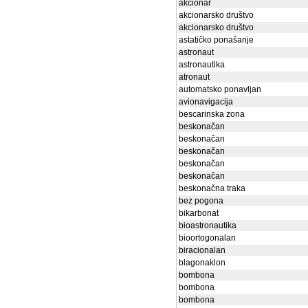
akcionar
akcionarsko društvo
akcionarsko društvo
astatičko ponašanje
astronaut
astronautika
atronaut
automatsko ponavljan
avionavigacija
bescarinska zona
beskonačan
beskonačan
beskonačan
beskonačan
beskonačan
beskonačna traka
bez pogona
bikarbonat
bioastronautika
bioortogonalan
biracionalan
blagonaklon
bombona
bombona
bombona