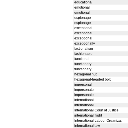
educational
emotional
emotional
espionage
espionage
exceptional
exceptional
exceptional
exceptionally
factionalism
fashionable
functional
functionary
functionary
hexagonal nut
hexagonal-headed bolt
impersonal
impersonate
impersonate
international
international
International Court of Justice
international flight
International Labour Organiza.
international law