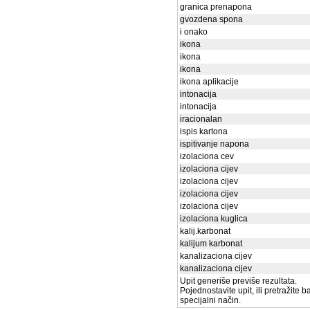
granica prenapona
gvozdena spona
i onako
ikona
ikona
ikona
ikona aplikacije
intonacija
intonacija
iracionalan
ispis kartona
ispitivanje napona
izolaciona cev
izolaciona cijev
izolaciona cijev
izolaciona cijev
izolaciona cijev
izolaciona kuglica
kalij.karbonat
kalijum karbonat
kanalizaciona cijev
kanalizaciona cijev
Upit generiše previše rezultata.
Pojednostavite upit, ili pretražite 
specijalni način.