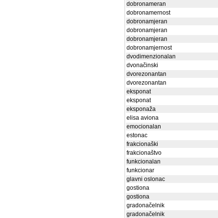
dobronameran
dobronamernost
dobronamjeran
dobronamjeran
dobronamjeran
dobronamjernost
dvodimenzionalan
dvonačinski
dvorezonantan
dvorezonantan
eksponat
eksponat
eksponaža
elisa aviona
emocionalan
estonac
frakcionaški
frakcionaštvo
funkcionalan
funkcionar
glavni oslonac
gostiona
gostiona
gradonačelnik
gradonačelnik