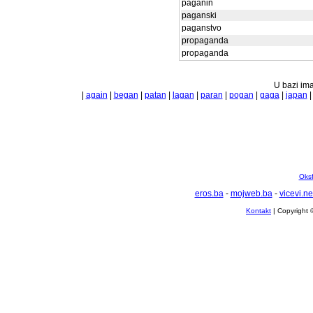
paganin
paganski
paganstvo
propaganda
propaganda
U bazi ima
|
again
|
began
|
patan
|
lagan
|
paran
|
pogan
|
gaga
|
japan
Oksf
eros.ba
-
mojweb.ba
-
vicevi.ne
Kontakt
| Copyright