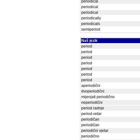
periodical
periodical
periodical
periodically
periodicals
semiperiod
Naš jezik
period
period
period
period
period
period
period
aperiodični
dvoperiodični
mijenjati periodično
neperiodični
period radnje
period.vetar
periodičan
periodičan
periodični vjetar
periodično