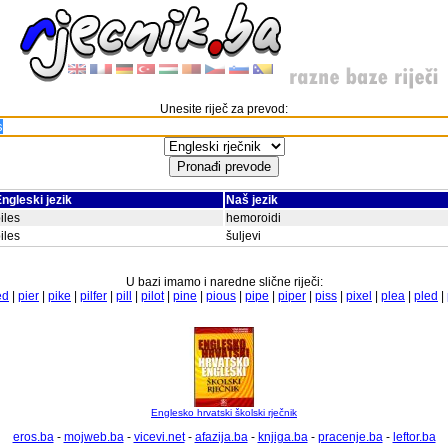
Unesite riječ za prevod:
ngleski jezik
Naš jezik
iles
hemoroidi
iles
šuljevi
U bazi imamo i naredne slične riječi:
ed
|
pier
|
pike
|
pilfer
|
pill
|
pilot
|
pine
|
pious
|
pipe
|
piper
|
piss
|
pixel
|
plea
|
pled
|
Englesko hrvatski školski rječnik
eros.ba
-
mojweb.ba
-
vicevi.net
-
afazija.ba
-
knjiga.ba
-
pracenje.ba
-
leftor.ba