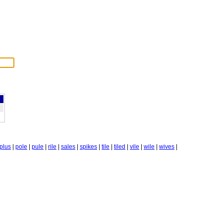
plus
|
pole
|
pule
|
rile
|
sales
|
spikes
|
tile
|
tiled
|
vile
|
wile
|
wives
|