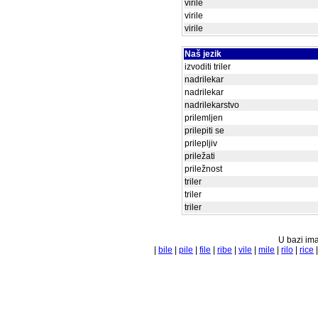
virile
virile
virile
Naš jezik
izvoditi triler
nadrilekar
nadrilekar
nadrilekarstvo
prilemljen
prilepiti se
prilepljiv
priležati
priležnost
triler
triler
triler
U bazi ima
|
bile
|
pile
|
file
|
ribe
|
vile
|
mile
|
rilo
|
rice