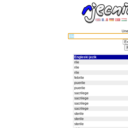
Unes
Engleski jezik
rile
rile
rile
febrile
puerile
puerile
sacrilege
sacrilege
sacrilege
sacrilege
sterile
sterile
sterile