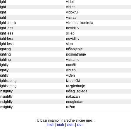
ight
videti
ight
vidjeti
ight
vidokru
ight
vizirati
ight check
vizuelna kontrola
ight less
nevidljiv
ight less
slijep
ight-less
nevidljiv
ight-less
slep
ighting
nišanjenje
ighting
posmatranje
ighting
viziranje
ightly
naočit
ightly
vidjen
ightly
viđen
ightseeing
izletnički
ightseeing
razgledanje
nsightly
lošeg izgleda
nsightly
nakazan
nsightly
neugledan
nsightly
ružan
U bazi imamo i naredne slične riječi:
|
high
|
nigh
|
sight
|
sign
|