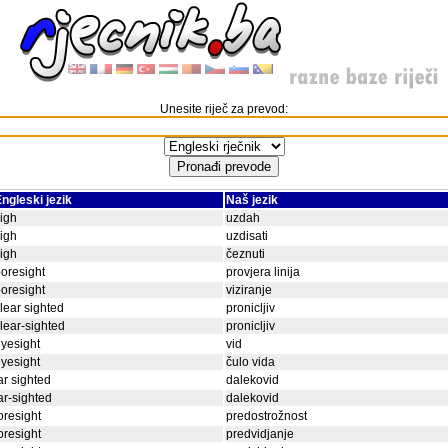
Unesite riječ za prevod:
ngleski jezik
Naš jezik
igh
uzdah
igh
uzdisati
igh
čeznuti
oresight
provjera linija
oresight
viziranje
lear sighted
pronicljiv
lear-sighted
pronicljiv
yesight
vid
yesight
čulo vida
ar sighted
dalekovid
ar-sighted
dalekovid
oresight
predostrožnost
oresight
predvidjanje