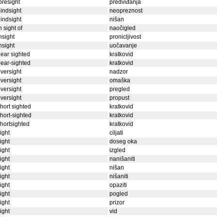
oresight
predviđanja
indsight
neopreznost
indsight
nišan
n sight of
naočigled
nsight
pronicljivost
nsight
uočavanje
ear sighted
kratkovid
ear-sighted
kratkovid
versight
nadzor
versight
omaška
versight
pregled
versight
propust
hort sighted
kratkovid
hort-sighted
kratkovid
hortsighted
kratkovid
ight
ciljati
ight
doseg oka
ight
izgled
ight
nanišaniti
ight
nišan
ight
nišaniti
ight
opaziti
ight
pogled
ight
prizor
ight
vid