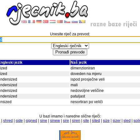
Unesite riječ za prevod:
ngleski jezik
Naš jezik
ized
dimenzioniran
ized
doveden na mjeru
undersized
ispod prosječne veli
undersized
mali
undersized
nedovoljne veličine
undersized
patuljast
unsized
nesortiran po veliči
U bazi imamo i naredne slične riječi:
d
|
shred
|
side
|
signed
|
sine
|
sinew
|
sire
|
siren
|
site
|
sited
|
size
|
sizer
|
sled
|
soi