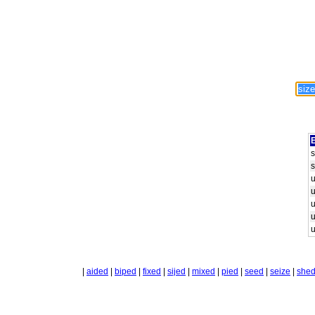
E
s
s
|
aided
|
biped
|
fixed
|
sijed
|
mixed
|
pied
|
seed
|
seize
|
she