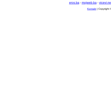
eros.ba
-
mojweb.ba
-
vicevi.ne
Kontakt
| Copyright