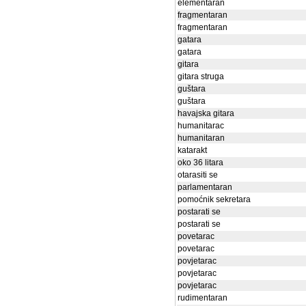
elementaran
fragmentaran
fragmentaran
gatara
gatara
gitara
gitara struga
guštara
guštara
havajska gitara
humanitarac
humanitaran
katarakt
oko 36 litara
otarasiti se
parlamentaran
pomoćnik sekretara
postarati se
postarati se
povetarac
povetarac
povjetarac
povjetarac
povjetarac
rudimentaran