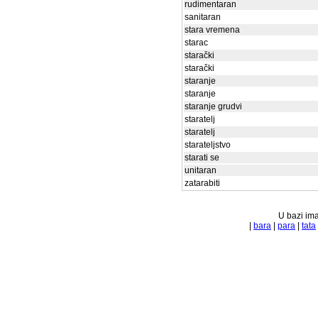
rudimentaran
sanitaran
stara vremena
starac
starački
starački
staranje
staranje
staranje grudvi
staratelj
staratelj
starateljstvo
starati se
unitaran
zatarabiti
U bazi ima
|
bara
|
para
|
tata