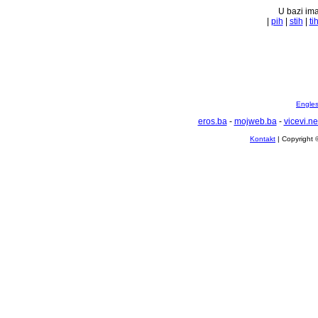
U bazi ima
|
pih
|
stih
|
ti
Englesk
eros.ba
-
mojweb.ba
-
vicevi.ne
Kontakt
| Copyright