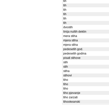
tih
tih
tih
tih
tih
tih
dvostih
linija nultih deklin
mera stiha
mjera stiha
mjera stiha
pedesetih god.
pedesetih godina
pisati stihove
stih
stih
stiha
stihovi
tiho
tiho
tiho
tiho pjevanje
tiho zarzati
tihookeanski