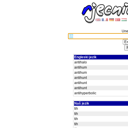
Unes
Engleski jezik
antihalo
antihum
antihum
antihunt
antihunt
antihunt
antihyperbolic
Naš jezik
tih
tih
tih
tih