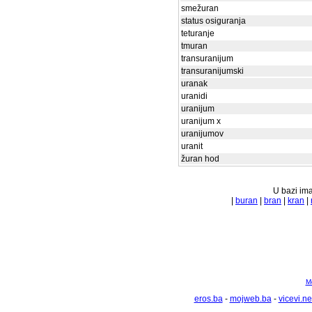
smežuran
status osiguranja
teturanje
tmuran
transuranijum
transuranijumski
uranak
uranidi
uranijum
uranijum x
uranijumov
uranit
žuran hod
U bazi ima
|
buran
|
bran
|
kran
|
Mo
eros.ba
-
mojweb.ba
-
vicevi.ne