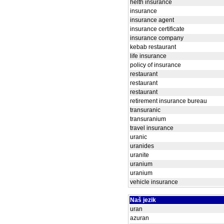
helth insurance
insurance
insurance agent
insurance certificate
insurance company
kebab restaurant
life insurance
policy of insurance
restaurant
restaurant
restaurant
retirement insurance bureau
transuranic
transuranium
travel insurance
uranic
uranides
uranite
uranium
uranium
vehicle insurance
Naš jezik
uran
azuran