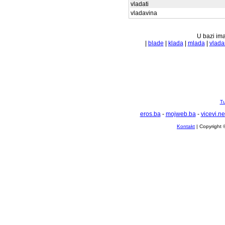
vladati
vladavina
U bazi ima
|
blade
|
klada
|
mlada
|
vlada
Tu
eros.ba
-
mojweb.ba
-
vicevi.ne
Kontakt
| Copyright