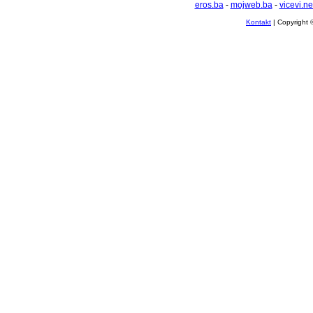
eros.ba
-
mojweb.ba
-
vicevi.ne
Kontakt
| Copyright