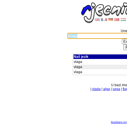
Unes
Naš jezik
vlaga
vlaga
vlaga
U bazi ima
|
vlada
|
alga
|
vaga
|
fla
Ilustrirani 