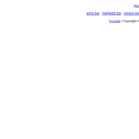
Nje
eros.ba
-
mojweb.ba
-
vicevi.ne
Kontakt
| Copyright