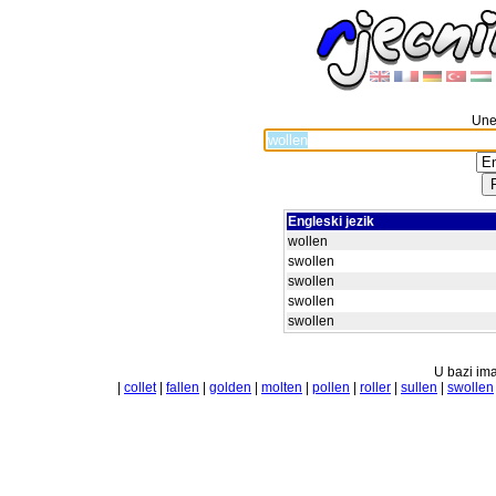
Unes
Engleski jezik
wollen
swollen
swollen
swollen
swollen
U bazi ima
|
collet
|
fallen
|
golden
|
molten
|
pollen
|
roller
|
sullen
|
swollen